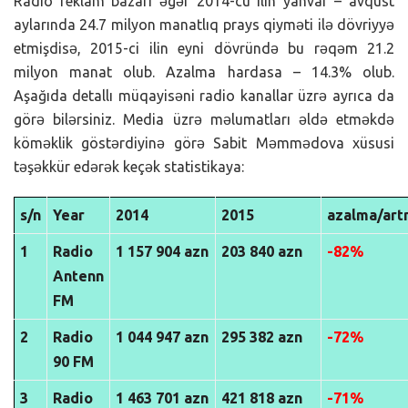
Radio reklam bazarı əgər 2014-cü ilin yanvar – avqust
aylarında 24.7 milyon manatlıq prays qiyməti ilə dövriyyə
etmişdisə, 2015-ci ilin eyni dövründə bu rəqəm 21.2
milyon manat olub. Azalma hardasa – 14.3% olub.
Aşağıda detallı müqayisəni radio kanallar üzrə ayrıca da
görə bilərsiniz. Media üzrə məlumatları əldə etməkdə
köməklik göstərdiyinə görə Sabit Məmmədova xüsusi
təşəkkür edərək keçək statistikaya:
s/n
Year
2014
2015
azalma/ar
1
Radio
1 157 904 azn
203 840 azn
-82%
Antenn
FM
2
Radio
1 044 947 azn
295 382 azn
-72%
90 FM
3
Radio
1 463 701 azn
421 818 azn
-71%