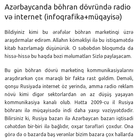
Azərbaycanda böhran dövründə radio
və internet (infoqrafika+müqayisə)
Bildiyiniz kimi bu ərəfələr böhran marketinqi üzrə
araşdırmalar edirəm. Allahın köməkliyi ilə bu istiqamətdə
kitab hazırlamağı düşünürük. O səbəbdən bloqumda da
hissə-hissə bu haqda bəzi məlumatları Sizlə paylaşacam.
Bu gün böhran dövrü marketinq kommunikasiyalarını
araşdırarkən çox maraqlı bir fakta rast gəldim. Deməli,
qonşu Rusiyada internet öz yerində, amma radio reklam
növü kimi digər sektorlardan ən az düşüş yaşayan
kommunikasiya kanalı olub. Hətta 2009-cu il Rusiya
böhranı ilə müqayisədə indi daha yaxşı vəziyyətdədir.
Bilirsiniz ki, Rusiya bazarı ilə Azərbaycan bazarı iqtisadi
cəhətdən bir-biri ilə bağlıdır, oxşar tərəfləri çoxdur. Ona
görə də o bazarda baş verənlər bizim bazara çox hallarda