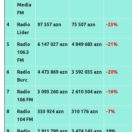
Media
FM
4
Radio
97 557 azn
75 507 azn
-23%
Lider
5
Radio
6 147 027 azn
4 849 683 azn
-21%
106.3
FM
6
Radio
4 473 869 azn
3 592 035 azn
-20%
Burc
7
Radio
3 093 260 azn
2 610 304 azn
-16%
106 FM
8
Radio
333 924 azn
310 176 azn
-7%
104 FM
9
Radio
2 911 790 azn
3 474 143 azn
19%