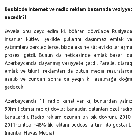
Bəs bizdə internet və radio reklam bazarında vəziyyət
necədir?!
Əvvəla onu qeyd edim ki, böhran dövründə Rusiyada
insanlar kütləvi şəkildə pullarını daşınmaz əmlak və
yatırımlara xərclədilərsə, bizdə əksinə kütləvi dollarlaşma
prosesi getdi. Bunun da nəticəsində əmlak bazarı da
Azərbaycanda dayanmış vəziyyətə çatdı. Parallel olaraq
əmlak və tikinti reklamları da bütün media resurslarda
azalıb və bundan sonra da yəqin ki, azalmağa doğru
gedəcək.
Azərbaycanda 11 radio kanal var ki, bunlardan yalnız
90fm (İctimai radio) dövlət kanalıdır, qalanları özəl radio
kanallardır. Radio reklam özünün ən pik dövrünü 2010-
2011-ci ildə +48%-lik reklam büdcəsi artımı ilə göstərib.
(mənbə; Havas Media)