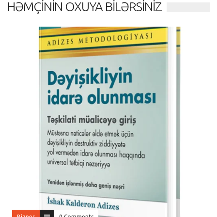
HƏMÇININ OXUYA BILƏRSINIZ
Biznes
0 Comments