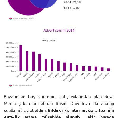
Bazarın ən böyük internet satış evlərindən olan New-
Media şirkətinin rəhbəri Rasim Davudova da analoji
sualla müraciət etdim.
Bildirdi ki, internet üzrə təxmini
+8%-lik artma müşahidə olunub.
Lakin burada