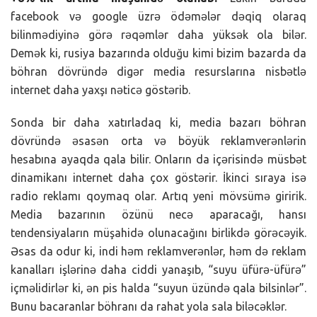
facebook və google üzrə ödəmələr dəqiq olaraq
bilinmədiyinə görə rəqəmlər daha yüksək ola bilər.
Demək ki, rusiya bazarında olduğu kimi bizim bazarda da
böhran dövründə digər media resurslarına nisbətlə
internet daha yaxşı nəticə göstərib.
Sonda bir daha xatırladaq ki, media bazarı böhran
dövründə əsasən orta və böyük reklamverənlərin
hesabına ayaqda qala bilir. Onların da içərisində müsbət
dinamikanı internet daha çox göstərir. İkinci sıraya isə
radio reklamı qoymaq olar. Artıq yeni mövsümə giririk.
Media bazarının özünü necə aparacağı, hansı
tendensiyaların müşahidə olunacağını birlikdə görəcəyik.
Əsas da odur ki, indi həm reklamverənlər, həm də reklam
kanalları işlərinə daha ciddi yanaşıb, “suyu üfürə-üfürə”
içməlidirlər ki, ən pis halda “suyun üzündə qala bilsinlər”.
Bunu bacaranlar böhranı da rahat yola sala biləcəklər.