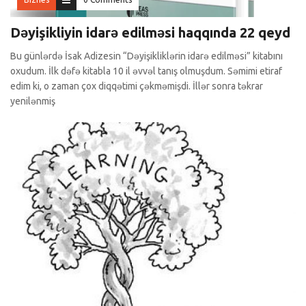
Dəyişikliyin idarə edilməsi haqqında 22 qeyd
Bu günlərdə İsak Adizesin “Dəyişikliklərin idarə edilməsi” kitabını
oxudum. İlk dəfə kitabla 10 il əvvəl tanış olmuşdum. Səmimi etiraf
edim ki, o zaman çox diqqətimi çəkməmişdi. İllər sonra təkrar
yenilənmiş