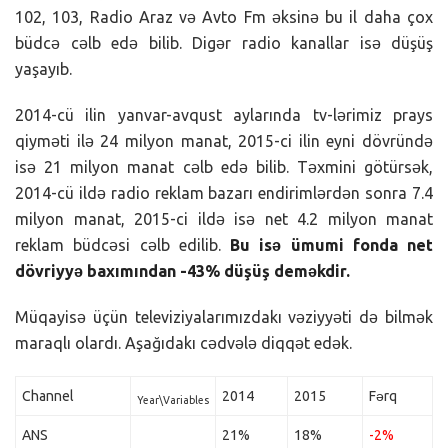
102, 103, Radio Araz və Avto Fm əksinə bu il daha çox
büdcə cəlb edə bilib. Digər radio kanallar isə düşüş
yaşayıb.
2014-cü ilin yanvar-avqust aylarında tv-lərimiz prays
qiyməti ilə 24 milyon manat, 2015-ci ilin eyni dövründə
isə 21 milyon manat cəlb edə bilib. Təxmini götürsək,
2014-cü ildə radio reklam bazarı endirimlərdən sonra 7.4
milyon manat, 2015-ci ildə isə net 4.2 milyon manat
reklam büdcəsi cəlb edilib.
Bu isə ümumi fonda net
dövriyyə baxımından -43% düşüş deməkdir.
Müqayisə üçün televiziyalarımızdakı vəziyyəti də bilmək
maraqlı olardı. Aşağıdakı cədvələ diqqət edək.
Channel
2014
2015
Fərq
Year\Variables
ANS
21%
18%
-2%