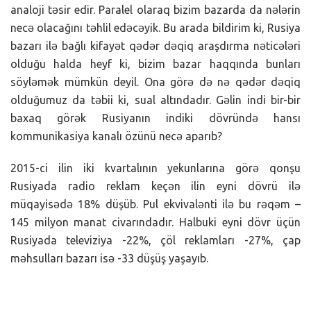
analoji təsir edir. Paralel olaraq bizim bazarda da nələrin
necə olacağını təhlil edəcəyik. Bu arada bildirim ki, Rusiya
bazarı ilə bağlı kifayət qədər dəqiq araşdırma nəticələri
olduğu halda heyf ki, bizim bazar haqqında bunları
söyləmək mümkün deyil. Ona görə də nə qədər dəqiq
olduğumuz da təbii ki, sual altındadır. Gəlin indi bir-bir
baxaq görək Rusiyanın indiki dövründə hansı
kommunikasiya kanalı özünü necə aparıb?
2015-ci ilin iki kvartalının yekunlarına görə qonşu
Rusiyada radio reklam keçən ilin eyni dövrü ilə
müqayisədə 18% düşüb. Pul ekvivalənti ilə bu rəqəm –
145 milyon manat civarındadır. Halbuki eyni dövr üçün
Rusiyada televiziya -22%, çöl reklamları -27%, çap
məhsulları bazarı isə -33 düşüş yaşayıb.