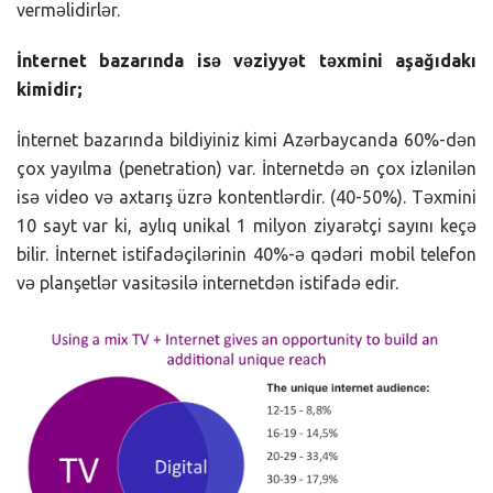
verməlidirlər.
İnternet bazarında isə vəziyyət təxmini aşağıdakı
kimidir;
İnternet bazarında bildiyiniz kimi Azərbaycanda 60%-dən
çox yayılma (penetration) var. İnternetdə ən çox izlənilən
isə video və axtarış üzrə kontentlərdir. (40-50%). Təxmini
10 sayt var ki, aylıq unikal 1 milyon ziyarətçi sayını keçə
bilir. İnternet istifadəçilərinin 40%-ə qədəri mobil telefon
və planşetlər vasitəsilə internetdən istifadə edir.