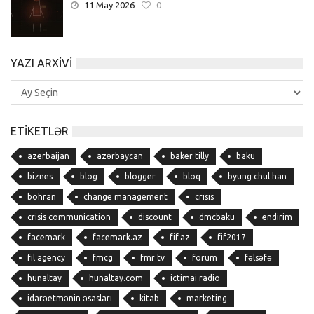
11 May 2026
0
YAZI ARXIVI
Yazı
Arxivi
ETIKETLƏR
azerbaijan
azərbaycan
baker tilly
baku
biznes
blog
blogger
bloq
byung chul han
böhran
change management
crisis
crisis communication
discount
dmcbaku
endirim
facemark
facemark.az
fif.az
fif2017
fil agency
fmcg
fmr tv
forum
fəlsəfə
hunaltay
hunaltay.com
ictimai radio
idarəetmənin əsasları
kitab
marketing