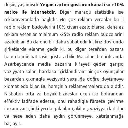
düşüş yaşamışdı.
Yeganə artım göstərən kanal isə +10%
nəticə ilə internetdir.
Digər maraqlı statistika isə
reklamverənlərlə bağlıdır. Ən çox reklam verənlər bu il
radio reklam büdcələrini 10% civarı azaldıblarsa, daha az
reklam verənlər minimum -25% radio reklam büdcələrini
azaldıblar. Bu da onu bir daha sübut edir ki, kriz dövründə
şirkətlərdə ələnmə gedir ki, bu digər tərəfdən bazara
həm də müsbət təsir göstərə bilir. Məsələn, bu böhranda
Azərbaycanda media bazarını kifayət qədər qarışıq
vəziyyətə salan, hardasa ˝çirkləndirən˝ bir çox oyunçular
bazardan çıxmaqla vəziyyəti yaxşılığa doğru dəyişməyə
xidmət edə bilər. Bu həmçinin reklamverənlərə də aiddir.
Nisbətən orta və böyük bizneslər üçün isə böhrandan
effektiv istifadə edərsə, onu rahatlıqla fürsətə çevirmə
imkanı var, çünki yerdə qalanlar çəkilmiş vəziyyətdədirlər
və nəsə edən daha aydın görünməyə, xatırlanmağa
başlayır.