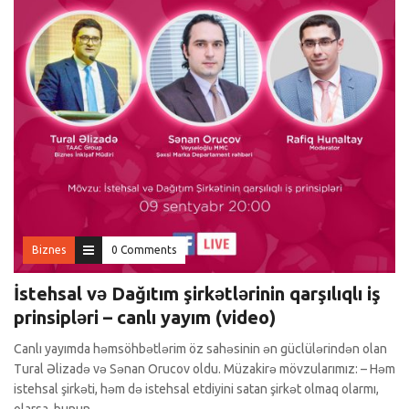
Biznes
0 Comments
İstehsal və Dağıtım şirkətlərinin qarşılıqlı iş
prinsipləri – canlı yayım (video)
Canlı yayımda həmsöhbətlərim öz sahəsinin ən güclülərindən olan
Tural Əlizadə və Sənan Orucov oldu. Müzakirə mövzularımız: – Həm
istehsal şirkəti, həm də istehsal etdiyini satan şirkət olmaq olarmı,