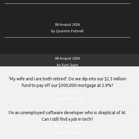
‘I’m in my peak earning years’: I’m working beyond 70. Will that
help increase my Social Security?
08 Avqust 2026
by Quentin Fottrell
Don’t worry about what other people have saved for retirement.
Here’s how to find your perfect number.
08 Avqust 2026
by Kurt Supe
‘My wife and I are both retired’: Do we dip into our $2.3 million
fund to pay off our $300,000 mortgage at 2.9%?
08 Avqust 2026
by Quentin Fottrell
I’m an unemployed software developer who is skeptical of AI.
Can I still find a job in tech?
08 Avqust 2026
by Aditi Shrikant