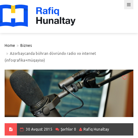
Home
Biznes
Azərbaycanda böhran dövründə radio və internet
(infoqrafika+müqayisə)
30 Avqust 2015
Şərhlər 0
Rafiq Hunaltay