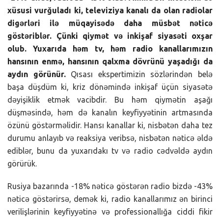
xüsusi vurğuladı ki, televiziya kanalı da olan radiolar
digərləri ilə müqayisədə daha müsbət nəticə
göstəriblər. Çünki qiymət və inkişaf siyasəti oxşar
olub. Yuxarıda həm tv, həm radio kanallarımızın
hansının enmə, hansının qalxma dövrünü yaşadığı da
aydın görünür.
Qısası ekspertimizin sözlərindən belə
başa düşdüm ki, kriz dönəmində inkişaf üçün siyasətə
dəyişiklik etmək vacibdir. Bu həm qiymətin aşağı
düşməsində, həm də kanalın keyfiyyətinin artmasında
özünü göstərməlidir. Hansı kanallar ki, nisbətən daha tez
durumu anlayıb və reaksiya veribsə, nisbətən nəticə əldə
ediblər, bunu da yuxarıdakı tv və radio cədvəldə aydın
görürük.
Rusiya bazarında -18% nəticə göstərən radio bizdə -43%
nəticə göstərirsə, demək ki, radio kanallarımız ən birinci
verilişlərinin keyfiyyətinə və professionallığa ciddi fikir