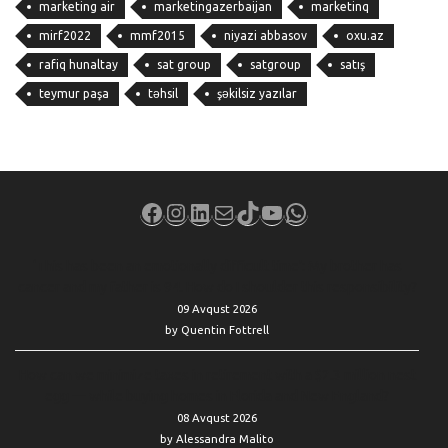
marketing air
marketingazerbaijan
marketinq
mirf2022
mmf2015
niyazi abbasov
oxu.az
rafiq hunaltay
sat group
satgroup
satış
teymur paşa
təhsil
şəkilsiz yazılar
Facebook
Instagram
LinkedIn
Mail
TikTok
YouTube
WhatsApp
‘This has been an emotionally difficult time’: My brother has
cancer and my father is 94. How do I shoulder this responsibility?
09 Avqust 2026
by Quentin Fottrell
How can we minimize taxes in retirement with a $2.3 million nest
egg — while buying homes in Florida and New England?
08 Avqust 2026
by Alessandra Malito