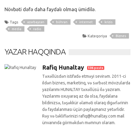
Növbəti dəfə daha faydalı olmaq ümidilə.
Tags
azərbaycan
böhran
internet
krizis
media
radio
Kateqoriya
Biznes
YAZAR HAQQINDA
Rafiq Hunaltay
506 posts
Təxəllüsdən istifadə etməyi sevirəm. 2011-ci
ildən biznes, marketinq, və sərbəst mövzularda
yazılarımı HUNALTAY təxəllüsü ilə yazıram.
Yazılarımı oxuyaraq az da olsa, faydalana
bildinizsə, təşəkkür əlaməti olaraq digərlərinin
də faydalanması üçün paylaşmanız yetərlidir.
Rəy və təkliflərinizi rafiq@hunaltay.com mail
ünvanında görməkdən məmnun olaram.