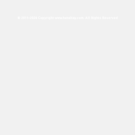
© 2011–2026 Copyright www.hunaltay.com. All Rights Reserved