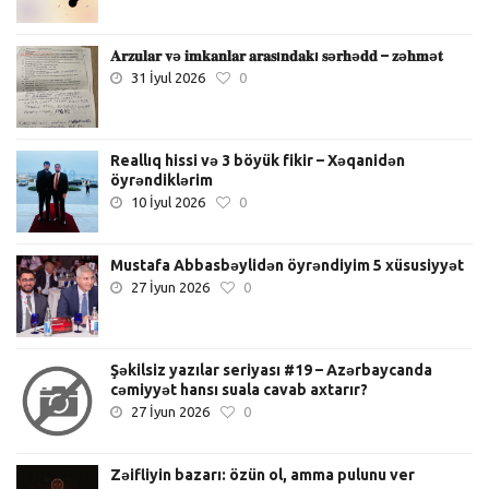
𝐀𝐫𝐳𝐮𝐥𝐚𝐫 𝐯ə 𝐢𝐦𝐤𝐚𝐧𝐥𝐚𝐫 𝐚𝐫𝐚𝐬ı𝐧𝐝𝐚𝐤ı 𝐬ə𝐫𝐡ə𝐝𝐝 – 𝐳ə𝐡𝐦ə𝐭
31 İyul 2026
0
Reallıq hissi və 3 böyük fikir – Xəqanidən
öyrəndiklərim
10 İyul 2026
0
Mustafa Abbasbəylidən öyrəndiyim 5 xüsusiyyət
27 İyun 2026
0
Şəkilsiz yazılar seriyası #19 – Azərbaycanda
cəmiyyət hansı suala cavab axtarır?
27 İyun 2026
0
Zəifliyin bazarı: özün ol, amma pulunu ver