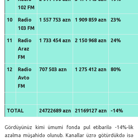
102 FM
10
Radio
1 557 753 azn
1 909 859 azn
23%
103 FM
11
Radio
1 733 454 azn
2 150 968 azn
24%
Araz
FM
12
Radio
707 503 azn
1 275 412 azn
80%
Avto
FM
TOTAL
24722689 azn
21169127 azn
-14%
Gördüyünüz kimi ümumi fonda pul etibarilə -14%-lik
azalma müşahidə olunub. Kanallar üzrə götürdükdə isə