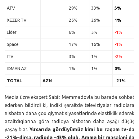
ATV
29%
33%
5%
XEZER TV
25%
26%
1%
Lider
6%
5%
-1%
Space
17%
16%
-1%
ITV
3%
1%
-2%
IDMAN AZ
1%
1%
0%
TOTAL
AZN
-21%
Media üzrə ekspert Sabit Məmmədovla bu barədə söhbət
edərkən bildirdi ki, indiki şəraitdə televiziyalar radiolara
nisbətən daha çox qiymət siyasətlərində elastiklik edərək
azaltdıqlarına görə radioya nisbətən daha aşağı düşüş
yaşayıblar.
Yuxarıda gördüyümüz kimi bu rəqəm tv-də
-21%-dirsə, radioda -43% olub. Amma bir məsələni də