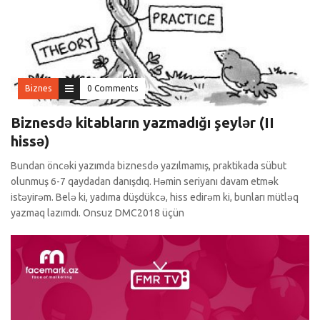
Biznes
0 Comments
Biznesdə kitabların yazmadığı şeylər (II
hissə)
Bundan öncəki yazımda biznesdə yazılmamış, praktikada sübut
olunmuş 6-7 qaydadan danışdıq. Həmin seriyanı davam etmək
istəyirəm. Belə ki, yadıma düşdükcə, hiss edirəm ki, bunları mütləq
yazmaq lazımdı. Onsuz DMC2018 üçün