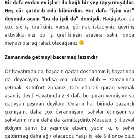
Bir dəfə evdən ev işləri ilə bağlı bir şey tapşırmışdılar.
Heç cür çatdırıb edə bilmirdim. Hər dəfə “işim var”
deyəndə anam “bu da işdi də” demişdi.
Həqiqətən də
çox sıx iş qrafikiniz varsa, görmək istədiyniz qeyri-iş
aktivliklərinizi də iş qrafikinizin arasına salın, onda
mənəvi olaraq rahat olacaqsınız
Zamanında getməyi bacarmaq lazımdır
Öz həyatımda da, başqa n qədər dostlarımın iş həyatında
da deyəcəyim hadisə real olaraq olub – zamanında
getmək. Komfort zonanızı tərk edəcək qərarı vermək
asan iş deyil. Həyatımda 2-3 dəfə bu qərarı vermişəm və
qətiyyən peşman deyiləm. Onların hər birində qazanclı
çıxmışam, daha çox öyrənmişəm, səhvlər etmişəm və
səhvlərim məni daha da kamilləşdirib. Məsələn, 5 il əvvəl
etdiyim səhvi bu yaşımda etsəm, yəqin ki, o səhvi
qaldırmaq daha ağır olacaqdı. Yaxşı ki, elə 5 il öncə olub