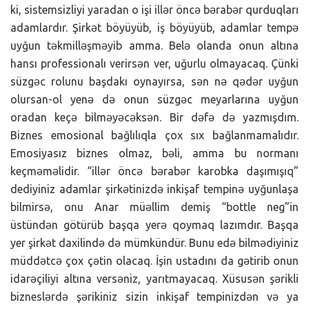
ki, sistemsizliyi yaradan o işi illər öncə bərabər qurduqları
adamlardır. Şirkət böyüyüb, iş böyüyüb, adamlar tempə
uyğun təkmilləşməyib amma. Belə olanda onun altına
hansı professionalı verirsən ver, uğurlu olmayacaq. Çünki
süzgəc rolunu başdakı oynayırsa, sən nə qədər uyğun
olursan-ol yenə də onun süzgəc meyarlarına uyğun
oradan keçə bilməyəcəksən. Bir dəfə də yazmışdım.
Biznes emosional bağlılıqla çox sıx bağlanmamalıdır.
Emosiyasız biznes olmaz, bəli, amma bu normanı
keçməməlidir. “illər öncə bərabər karobka daşımışıq”
dediyiniz adamlar şirkətinizdə inkişaf tempinə uyğunlaşa
bilmirsə, onu Anar müəllim demiş “bottle neg”in
üstündən götürüb başqa yerə qoymaq lazımdır. Başqa
yer şirkət daxilində də mümkündür. Bunu edə bilmədiyiniz
müddətcə çox çətin olacaq. İşin ustadını da gətirib onun
idarəçiliyi altına versəniz, yarıtmayacaq. Xüsusən şərikli
bizneslərdə şərikiniz sizin inkişaf tempinizdən və ya