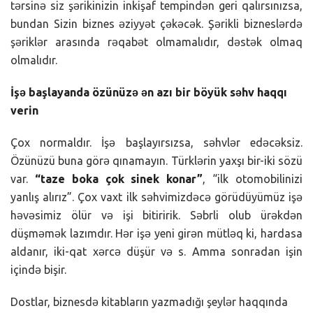
tərsinə siz şərikinizin inkişaf tempindən geri qalırsınızsa,
bundan Sizin biznes əziyyət çəkəcək. Şərikli bizneslərdə
şəriklər arasında rəqabət olmamalıdır, dəstək olmaq
olmalıdır.
İşə başlayanda özünüzə ən azı bir böyük səhv haqqı
verin
Çox normaldır. İşə başlayırsızsa, səhvlər edəcəksiz.
Özünüzü buna görə qınamayın. Türklərin yaxşı bir-iki sözü
var.
“taze boka çok sinek konar”
, “ilk otomobilinizi
yanlış alırız”. Çox vaxt ilk səhvimizdəcə görüdüyümüz işə
həvəsimiz ölür və işi bitiririk. Səbrli olub ürəkdən
düşməmək lazımdır. Hər işə yeni girən mütləq ki, hardasa
aldanır, iki-qat xərcə düşür və s. Amma sonradan işin
içində bişir.
Dostlar, biznesdə kitabların yazmadığı şeylər haqqında