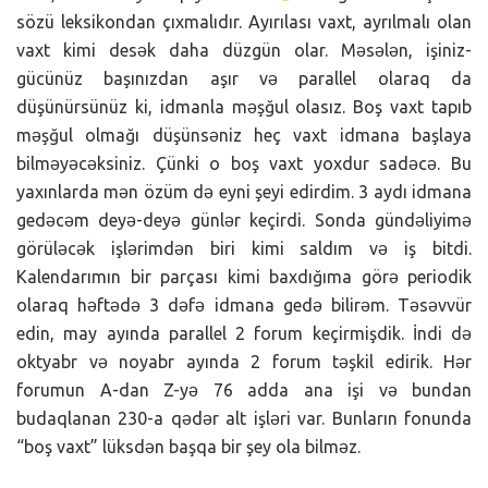
sözü leksikondan çıxmalıdır. Ayırılası vaxt, ayrılmalı olan
vaxt kimi desək daha düzgün olar. Məsələn, işiniz-
gücünüz başınızdan aşır və parallel olaraq da
düşünürsünüz ki, idmanla məşğul olasız. Boş vaxt tapıb
məşğul olmağı düşünsəniz heç vaxt idmana başlaya
bilməyəcəksiniz. Çünki o boş vaxt yoxdur sadəcə. Bu
yaxınlarda mən özüm də eyni şeyi edirdim. 3 aydı idmana
gedəcəm deyə-deyə günlər keçirdi. Sonda gündəliyimə
görüləcək işlərimdən biri kimi saldım və iş bitdi.
Kalendarımın bir parçası kimi baxdığıma görə periodik
olaraq həftədə 3 dəfə idmana gedə bilirəm. Təsəvvür
edin, may ayında parallel 2 forum keçirmişdik. İndi də
oktyabr və noyabr ayında 2 forum təşkil edirik. Hər
forumun A-dan Z-yə 76 adda ana işi və bundan
budaqlanan 230-a qədər alt işləri var. Bunların fonunda
“boş vaxt” lüksdən başqa bir şey ola bilməz.