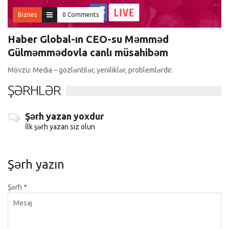
Biznes
0 Comments
Haber Global-ın CEO-su Məmməd
Gülməmmədovla canlı müsahibəm
Mövzu: Media – gözləntilər, yeniliklər, problemlərdir.
ŞƏRHLƏR
Şərh yazan yoxdur
İlk şərh yazan siz olun
Şərh yazın
Şərh
*