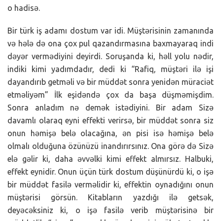
o hadisə.
Bir türk iş adamı dostum var idi. Müştərisinin zamanında
və hələ də ona çox pul qazandırmasına baxmayaraq indi
dəyər vermədiyini deyirdi. Soruşanda ki, həll yolu nədir,
indiki kimi yadımdadır, dedi ki “Rafiq, müştəri ilə işi
dayandırıb getməli və bir müddət sonra yenidən müraciət
etməliyəm” İlk eşidəndə çox da başa düşməmişdim.
Sonra anladım nə demək istədiyini. Bir adam Sizə
davamlı olaraq eyni effekti verirsə, bir müddət sonra siz
onun həmişə belə olacağına, ən pisi isə həmişə belə
olmalı olduğuna özünüzü inandırırsınız. Ona görə də Sizə
elə gəlir ki, daha əvvəlki kimi effekt almırsız. Halbuki,
effekt eynidir. Onun üçün türk dostum düşünürdü ki, o işə
bir müddət fasilə verməlidir ki, effektin oynadığını onun
müştərisi görsün. Kitabların yazdığı ilə getsək,
deyəcəksiniz ki, o işə fasilə verib müştərisinə bir