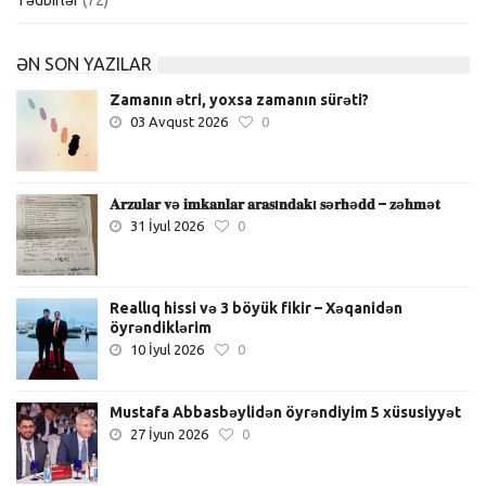
ƏN SON YAZILAR
Zamanın ətri, yoxsa zamanın sürəti?
03 Avqust 2026
0
𝐀𝐫𝐳𝐮𝐥𝐚𝐫 𝐯ə 𝐢𝐦𝐤𝐚𝐧𝐥𝐚𝐫 𝐚𝐫𝐚𝐬ı𝐧𝐝𝐚𝐤ı 𝐬ə𝐫𝐡ə𝐝𝐝 – 𝐳ə𝐡𝐦ə𝐭
31 İyul 2026
0
Reallıq hissi və 3 böyük fikir – Xəqanidən
öyrəndiklərim
10 İyul 2026
0
Mustafa Abbasbəylidən öyrəndiyim 5 xüsusiyyət
27 İyun 2026
0