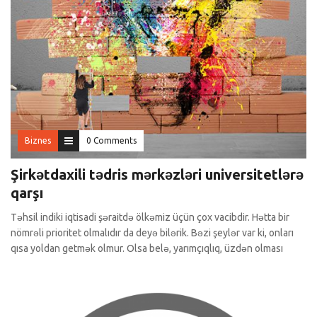
Biznes
0 Comments
Şirkətdaxili tədris mərkəzləri universitetlərə
qarşı
Təhsil indiki iqtisadi şəraitdə ölkəmiz üçün çox vacibdir. Hətta bir
nömrəli prioritet olmalıdır da deyə bilərik. Bəzi şeylər var ki, onları
qısa yoldan getmək olmur. Olsa belə, yarımçıqlıq, üzdən olması