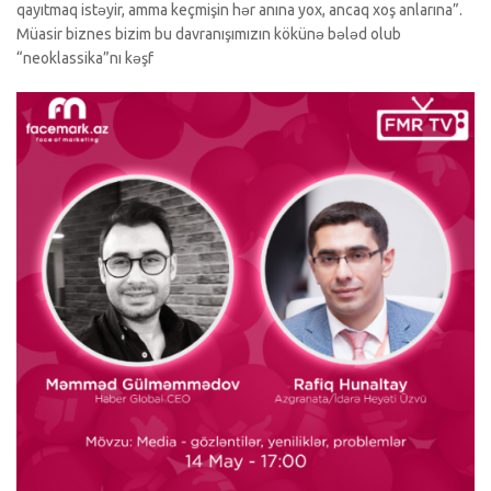
qayıtmaq istəyir, amma keçmişin hər anına yox, ancaq xoş anlarına”.
Müasir biznes bizim bu davranışımızın kökünə bələd olub
“neoklassika”nı kəşf