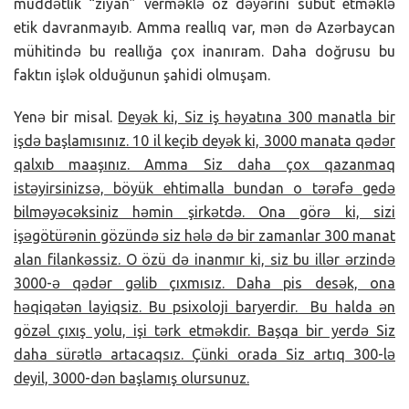
müddətlik “ziyan” verməklə öz dəyərini sübut etməklə
etik davranmayıb. Amma reallıq var, mən də Azərbaycan
mühitində bu reallığa çox inanıram. Daha doğrusu bu
faktın işlək olduğunun şahidi olmuşam.
Yenə bir misal.
Deyək ki, Siz iş həyatına 300 manatla bir
işdə başlamısınız. 10 il keçib deyək ki, 3000 manata qədər
qalxıb maaşınız. Amma Siz daha çox qazanmaq
istəyirsinizsə, böyük ehtimalla bundan o tərəfə gedə
bilməyəcəksiniz həmin şirkətdə. Ona görə ki, sizi
işəgötürənin gözündə siz hələ də bir zamanlar 300 manat
alan filankəssiz. O özü də inanmır ki, siz bu illər ərzində
3000-ə qədər gəlib çıxmısız. Daha pis desək, ona
həqiqətən layiqsiz. Bu psixoloji baryerdir. Bu halda ən
gözəl çıxış yolu, işi tərk etməkdir. Başqa bir yerdə Siz
daha sürətlə artacaqsız. Çünki orada Siz artıq 300-lə
deyil, 3000-dən başlamış olursunuz.