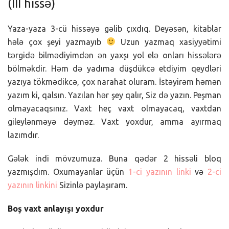
(III hissə)
Yaza-yaza 3-cü hissəyə gəlib çıxdıq. Deyəsən, kitablar
hələ çox şeyi yazmayıb
Uzun yazmaq xasiyyətimi
tərgidə bilmədiyimdən ən yaxşı yol elə onları hissələrə
bölməkdir. Həm də yadıma düşdükcə etdiyim qeydləri
yazıya tökmədikcə, çox narahat oluram. İstəyirəm həmən
yazım ki, qalsın. Yazılan hər şey qalır, Siz də yazın. Peşman
olmayacaqsınız. Vaxt heç vaxt olmayacaq, vaxtdan
gileylənməyə dəyməz. Vaxt yoxdur, amma ayırmaq
lazımdır.
Gələk indi mövzumuza. Buna qədər 2 hissəli bloq
yazmışdım. Oxumayanlar üçün
1-ci yazının linki
və
2-ci
yazının linkini
Sizinlə paylaşıram.
Boş vaxt anlayışı yoxdur