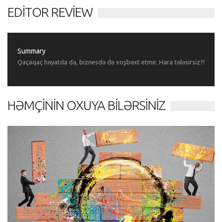
EDITOR REVIEW
Summary
Qaçaqaç həyatda da, biznesdə də xoşbəxt etmir. Hara tələsirsiz?!
HƏMÇININ OXUYA BILƏRSINIZ