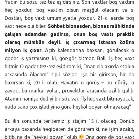
Yəqin bu sözü tez-tez eşidirsiniz. Son vaxtlar boş vaxtım
heç yoxdur, boş vaxtım olsun məşğul olacam və s.
Dostlar, boş vaxt ümumiyyətlə yoxdur. 21-ci əsrdə boş
vaxt necə ola bilər.
Söhbət biznesdən, biznes mühitində
çalışan adamdan gedirsə, onun boş vaxtı praktik
olaraq mümkün deyil. İş çıxarmaq istəsən özünə
milyon iş çıxar.
Açıb kalendarına baxsan, görüləcək o
qədər iş yazmısınız ki, gör-gör bitməz. Bəli, iş heç vaxt
bitmir. O qədər tez-tez eşidirəm ki, “mən elə axırda stolun
arxasında öləcəm” tipli sözləri. İşə bir girirsən, bir də
baxırsan ki, 20 il olub. Həyatın o görüş – bu görüş, o
zavod, bu marka, yollar, proyektlər arasında əzilib qalıb.
Atamın həmişə dediyi bir söz var. “İş heç vaxt bitməyəcək,
nədə sənə çox işlədiyinə görə heykəl qoyan olmayacaq”
Bu ilin sonunda tər-təmiz iş stajım 15 il olacaq. Dönüb
arxaya baxanda həqiqətən də görürəm ki, nə işim azalıb,
bitib, nə də “heykəl qoyan” olub
Ona görə də boş vaxt