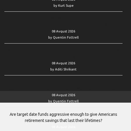
by Kurt Supe
‘My wife and I are both retired’: Do we dip into our $2.3 million
fund to pay off our $300,000 mortgage at 2.9%?
08 Avqust 2026
by Quentin Fottrell
I’m an unemployed software developer who is skeptical of AI.
Can I still find a job in tech?
08 Avqust 2026
by Aditi Shrikant
‘I don’t wish to be cold-hearted’: My elderly relative can no
longer care for himself. Am I wrong to leave his care to the state?
08 Avqust 2026
by Quentin Fottrell
Are target date funds aggressive enough to give Americans
retirement savings that last their lifetimes?
08 Avqust 2026