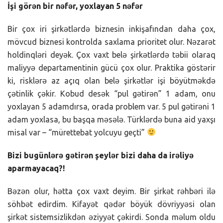
İşi görən bir nəfər, yoxlayan 5 nəfər
Bir çox iri şirkətlərdə biznesin inkişafından daha çox,
mövcud biznesi kontrolda saxlama prioritet olur. Nəzarət
holdinqləri deyək. Çox vaxt belə şirkətlərdə təbii olaraq
maliyyə departamentinin gücü çox olur. Praktika göstərir
ki, risklərə az açıq olan belə şirkətlər işi böyütməkdə
çətinlik çəkir. Kobud desək “pul gətirən” 1 adam, onu
yoxlayan 5 adamdırsa, orada problem var. 5 pul gətirəni 1
adam yoxlasa, bu başqa məsələ. Türklərdə buna aid yaxşı
misal var – “mürettebat yolcuyu geçti”
Bizi bugünlərə gətirən şeylər bizi daha da irəliyə
aparmayacaq?!
Bəzən olur, hətta çox vaxt deyim. Bir şirkət rəhbəri ilə
söhbət edirdim. Kifayət qədər böyük dövriyyəsi olan
şirkət sistemsizlikdən əziyyət çəkirdi. Sonda məlum oldu