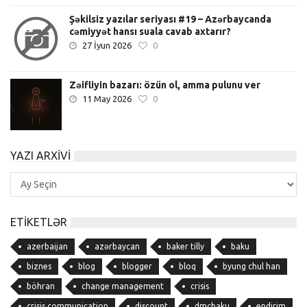
Şəkilsiz yazılar seriyası #19 – Azərbaycanda
cəmiyyət hansı suala cavab axtarır?
27 İyun 2026
0
Zəifliyin bazarı: özün ol, amma pulunu ver
11 May 2026
0
YAZI ARXIVI
Yazı
Arxivi
ETIKETLƏR
azerbaijan
azərbaycan
baker tilly
baku
biznes
blog
blogger
bloq
byung chul han
böhran
change management
crisis
crisis communication
discount
dmcbaku
endirim