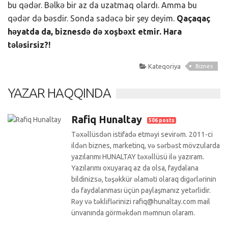
bu qədər. Bəlkə bir az da uzatmaq olardı. Amma bu
qədər də bəsdir. Sonda sadəcə bir şey deyim.
Qaçaqaç
həyatda da, biznesdə də xoşbəxt etmir. Hara
tələsirsiz?!
Kateqoriya
Biznes
YAZAR HAQQINDA
Rafiq Hunaltay
506 posts
Təxəllüsdən istifadə etməyi sevirəm. 2011-ci
ildən biznes, marketinq, və sərbəst mövzularda
yazılarımı HUNALTAY təxəllüsü ilə yazıram.
Yazılarımı oxuyaraq az da olsa, faydalana
bildinizsə, təşəkkür əlaməti olaraq digərlərinin
də faydalanması üçün paylaşmanız yetərlidir.
Rəy və təkliflərinizi rafiq@hunaltay.com mail
ünvanında görməkdən məmnun olaram.