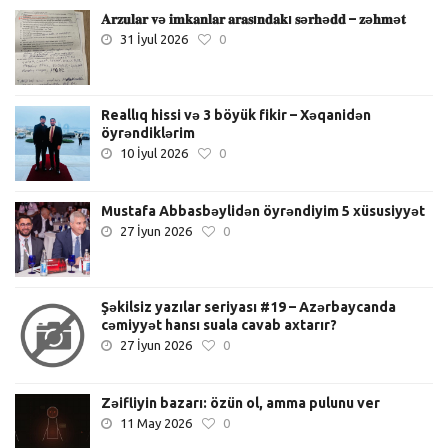
𝐀𝐫𝐳𝐮𝐥𝐚𝐫 𝐯ə 𝐢𝐦𝐤𝐚𝐧𝐥𝐚𝐫 𝐚𝐫𝐚𝐬ı𝐧𝐝𝐚𝐤ı 𝐬ə𝐫𝐡ə𝐝𝐝 – 𝐳ə𝐡𝐦ə𝐭
31 İyul 2026
0
Reallıq hissi və 3 böyük fikir – Xəqanidən
öyrəndiklərim
10 İyul 2026
0
Mustafa Abbasbəylidən öyrəndiyim 5 xüsusiyyət
27 İyun 2026
0
Şəkilsiz yazılar seriyası #19 – Azərbaycanda
cəmiyyət hansı suala cavab axtarır?
27 İyun 2026
0
Zəifliyin bazarı: özün ol, amma pulunu ver
11 May 2026
0