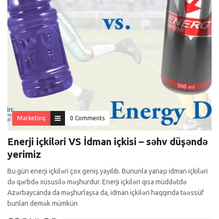
Marketinq
0 Comments
Enerji içkiləri VS İdman içkisi – səhv düşəndə
yerimiz
Bu gün enerji içkiləri çox geniş yayılıb. Bununla yanaşı idman içkiləri
də qərbdə xüsusilə məşhurdur. Enerji içkiləri qısa müddətdə
Azərbaycanda da məşhurlaşsa da, idman içkiləri haqqında təəssüf
bunları demək mümkün