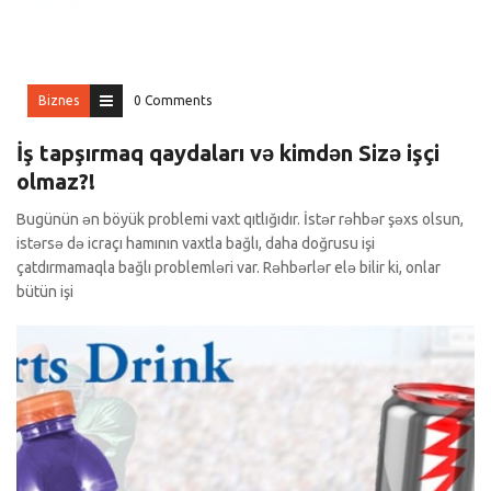
Biznes
0 Comments
İş tapşırmaq qaydaları və kimdən Sizə işçi
olmaz?!
Bugünün ən böyük problemi vaxt qıtlığıdır. İstər rəhbər şəxs olsun,
istərsə də icraçı hamının vaxtla bağlı, daha doğrusu işi
çatdırmamaqla bağlı problemləri var. Rəhbərlər elə bilir ki, onlar
bütün işi