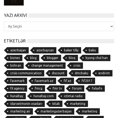
YAZI ARXIVI
Yazı
Arxivi
ETIKETLƏR
azerbaijan
azərbaycan
baker tilly
baku
biznes
blog
blogger
bloq
byung chul han
böhran
change management
crisis
crisis communication
discount
dmcbaku
endirim
facemark
facemark.az
fif.az
fif2017
fil agency
fmcg
fmr tv
forum
fəlsəfə
hunaltay
hunaltay.com
ictimai radio
idarəetmənin əsasları
kitab
marketing
marketing air
marketingazerbaijan
marketinq