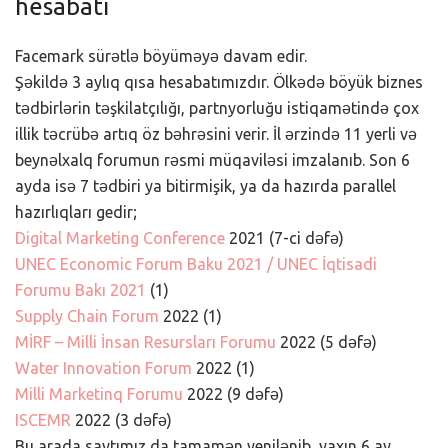
hesabatı
Facemark sürətlə böyüməyə davam edir.
Şəkildə 3 aylıq qısa hesabatımızdır. Ölkədə böyük biznes
tədbirlərin təşkilatçılığı, partnyorluğu istiqamətində çox
illik təcrübə artıq öz bəhrəsini verir. İl ərzində 11 yerli və
beynəlxalq forumun rəsmi müqaviləsi imzalanıb. Son 6
ayda isə 7 tədbiri ya bitirmişik, ya da hazırda parallel
hazırlıqları gedir;
Digital Marketing Conference
2021 (7-ci dəfə)
UNEC Economic Forum Baku 2021 / UNEC İqtisadi
Forumu Bakı 2021
(1)
Supply Chain Forum
2022 (1)
MİRF – Milli İnsan Resursları Forumu
2022 (5 dəfə)
Water Innovation Forum
2022 (1)
Milli Marketinq Forumu
2022 (9 dəfə)
ISCEMR
2022 (3 dəfə)
Bu arada saytımız da tamamən yenilənib, yaxın 6 ay