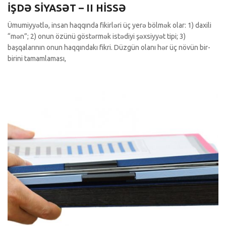
İŞDƏ SİYASƏT – II HİSSƏ
Ümumiyyətlə, insan haqqında fikirləri üç yerə bölmək olar: 1) daxili
“mən”; 2) onun özünü göstərmək istədiyi şəxsiyyət tipi; 3)
başqalarının onun haqqındakı fikri. Düzgün olanı hər üç növün bir-
birini tamamlaması,