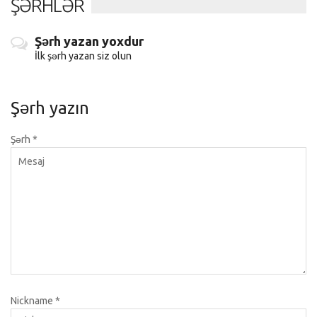
ŞƏRHLƏR
Şərh yazan yoxdur
İlk şərh yazan siz olun
Şərh yazın
Şərh
*
Nickname
*