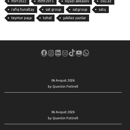
mirf2022
mmf2015
niyazi abbasov
oxu.az
rafiq hunaltay
sat group
satgroup
satış
teymur paşa
təhsil
şəkilsiz yazılar
Facebook
Instagram
LinkedIn
Mail
TikTok
YouTube
WhatsApp
I got two email invitations from friends. Is this a phishing scam —
or am I suddenly popular?
06 Avqust 2026
by Quentin Fottrell
‘I don’t wish to be cold-hearted’: My elderly relative can no
longer care for himself. Am I wrong to leave his care to the state?
06 Avqust 2026
by Quentin Fottrell