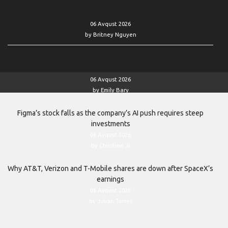
Sandisk’s stock falls as the company’s forecast doesn’t live up to
high expectations
06 Avqust 2026
by Britney Nguyen
Block slashed 40% of its workforce for AI — and its earnings
suggest that’s paying off
06 Avqust 2026
by Emily Bary
Figma’s stock falls as the company’s AI push requires steep
investments
06 Avqust 2026
by Christine Ji
Why AT&T, Verizon and T-Mobile shares are down after SpaceX’s
earnings
06 Avqust 2026
by Julian Torres