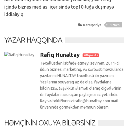
içində biznes mediası içərisində top10-luğa düşməyə
iddialıyıq.
Kateqoriya
Biznes
YAZAR HAQQINDA
Rafiq Hunaltay
506 posts
Təxəllüsdən istifadə etməyi sevirəm. 2011-ci
ildən biznes, marketinq, və sərbəst mövzularda
yazılarımı HUNALTAY təxəllüsü ilə yazıram.
Yazılarımı oxuyaraq az da olsa, faydalana
bildinizsə, təşəkkür əlaməti olaraq digərlərinin
də faydalanması üçün paylaşmanız yetərlidir.
Rəy və təkliflərinizi rafiq@hunaltay.com mail
ünvanında görməkdən məmnun olaram.
HƏMÇININ OXUYA BILƏRSINIZ