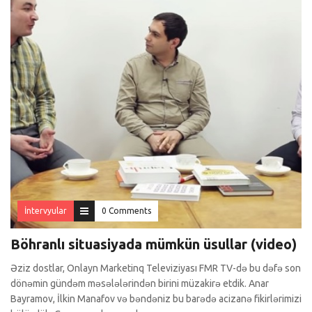
İntervyular
0 Comments
Böhranlı situasiyada mümkün üsullar (video)
Əziz dostlar, Onlayn Marketinq Televiziyası FMR TV-də bu dəfə son
dönəmin gündəm məsələlərindən birini müzakirə etdik. Anar
Bayramov, İlkin Manafov və bəndəniz bu barədə acizanə fikirlərimizi