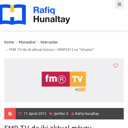
Home
Münasibət
İntervyular
FMR TV-də iki aktual mövzu – MMF2015 və “Vitamin”
11 Aprel 2015
Şərhlər 0
Rafiq Hunaltay