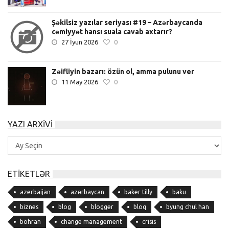
Şəkilsiz yazılar seriyası #19 – Azərbaycanda
cəmiyyət hansı suala cavab axtarır?
27 İyun 2026
0
Zəifliyin bazarı: özün ol, amma pulunu ver
11 May 2026
0
YAZI ARXIVI
Yazı
Arxivi
ETIKETLƏR
azerbaijan
azərbaycan
baker tilly
baku
biznes
blog
blogger
bloq
byung chul han
böhran
change management
crisis