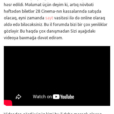
həsr edildi. Məlumat üçün deyim ki, artıq növbəti
həftədən biletlər 28 Cinema-nın kassalarında satışda
olacaq, eyni zamanda
sayt
vasitəsi ilə də online olaraq
əldə edə biləcəksiniz. Bu il forumda bizi bir çox yeniliklər
gözləyir. Bu haqda çox danışmadan Sizi aşağıdakı
videoya baxmağa dəvət edirəm.