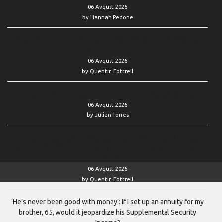
06 Avqust 2026
by Hannah Pedone
Social Security’s funding crisis is the elephant in the room. But
don’t ignore the mouse.
06 Avqust 2026
by Quentin Fottrell
The trade-off of graduating college early: No debt, but no job?
06 Avqust 2026
by Julian Torres
‘Her bank accounts were stripped bare by Medicaid’: My late
friend had $20,000 in credit-card debt. Will her life insurance pay
for it?
06 Avqust 2026
by Quentin Fottrell
‘He’s never been good with money’: If I set up an annuity for my
brother, 65, would it jeopardize his Supplemental Security