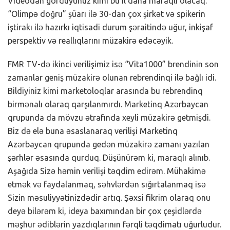
Videodan gördüyünüz kimi bu il daha maraqlı olacaq.
“Olimpə doğru” şüarı ilə 30-dan çox şirkət və spikerin
iştirakı ilə hazırkı iqtisadi durum şəraitində uğur, inkişaf
perspektiv və reallıqlarını müzakirə edəcəyik.
FMR TV-də ikinci verilişimiz isə “Vita1000” brendinin son
zamanlar geniş müzakirə olunan rebrendinqi ilə bağlı idi.
Bildiyiniz kimi marketoloqlar arasında bu rebrendinq
birmənalı olaraq qarşılanmırdı. Marketinq Azərbaycan
qrupunda da mövzu ətrafında xeyli müzakirə getmişdi.
Biz də elə buna əsaslanaraq verilişi Marketinq
Azərbaycan qrupunda gedən müzakirə zamanı yazılan
şərhlər əsasında qurduq. Düşünürəm ki, maraqlı alınıb.
Aşağıda Sizə həmin verilişi təqdim edirəm. Mühakimə
etmək və faydalanmaq, səhvlərdən sığırtalanmaq isə
Sizin məsuliyyətinizdədir artıq. Şəxsi fikrim olaraq onu
deyə bilərəm ki, ideya baxımından bir çox çeşidlərdə
məşhur ədiblərin yazdıqlarının fərqli təqdimatı uğurludur.