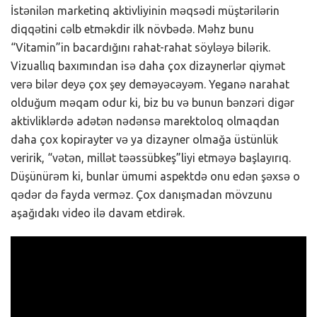
İstənilən marketinq aktivliyinin məqsədi müştərilərin
diqqətini cəlb etməkdir ilk növbədə. Məhz bunu
“Vitamin”in bacardığını rahat-rahat söyləyə bilərik.
Vizuallıq baxımından isə daha çox dizaynerlər qiymət
verə bilər deyə çox şey deməyəcəyəm. Yeganə narahat
olduğum məqam odur ki, biz bu və bunun bənzəri digər
aktivliklərdə adətən nədənsə marektoloq olmaqdan
daha çox kopirayter və ya dizayner olmağa üstünlük
veririk, “vətən, millət təəssübkeş”liyi etməyə başlayırıq.
Düşünürəm ki, bunlar ümumi aspektdə onu edən şəxsə o
qədər də fayda verməz. Çox danışmadan mövzunu
aşağıdakı video ilə davam etdirək.