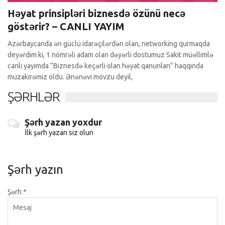
Həyat prinsipləri biznesdə özünü necə
göstərir? – CANLI YAYIM
Azərbaycanda ən güclü idarəçilərdən olan, networking qurmaqda
deyərdim ki, 1 nömrəli adam olan dəyərli dostumuz Sakit müəllimlə
canlı yayımda “Biznesdə keçərli olan həyat qanunları” haqqında
müzakirəmiz oldu. Ənənəvi mövzu deyil,
ŞƏRHLƏR
Şərh yazan yoxdur
İlk şərh yazan siz olun
Şərh yazın
Şərh
*