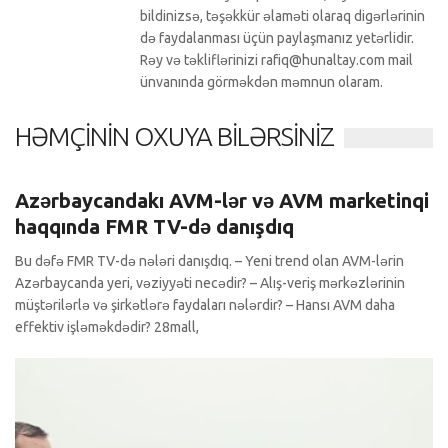
bildinizsə, təşəkkür əlaməti olaraq digərlərinin
də faydalanması üçün paylaşmanız yetərlidir.
Rəy və təkliflərinizi rafiq@hunaltay.com mail
ünvanında görməkdən məmnun olaram.
HƏMÇININ OXUYA BILƏRSINIZ
İntervyular
0 Comments
Azərbaycandakı AVM-lər və AVM marketinqi
haqqında FMR TV-də danışdıq
Bu dəfə FMR TV-də nələri danışdıq. – Yeni trend olan AVM-lərin
Azərbaycanda yeri, vəziyyəti necədir? – Alış-veriş mərkəzlərinin
müştərilərlə və şirkətlərə faydaları nələrdir? – Hansı AVM daha
effektiv işləməkdədir? 28mall,