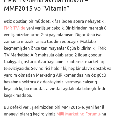
FMR TV-də iki aktual mövzu –
MMF2015 və “Vitamin”
Əziz dostlar, bir müddətlik fasilədən sonra nəhayət ki,
FMR TV-də
yeni verilişlər çəkdik. Bir-birindən maraqlı 6
verilişimizdən artıq 2-ni yayımlamışıq. Digər 4-nü isə
zamanla müzakirənizə təqdim edəcəyik. Mətləbə
keçməmişdən öncə tanımayanlar üçün bildirim ki, FMR
TV Marketing AİR məhsulu olub artıq 2 ildən çoxdur
fəaliyyət göstərir. Azərbaycanın ilk internet marketinq
televiziyasıdır. Sevindirici haldır ki, heç bir əlavə dəstək və
yardım olmadan Marketing AİR komandasının öz gücü
hesabına sektora öz dəstəyimizi verməyə çalışırıq.
İnşallah ki, bu müddət ərzində faydalı ola bilmişik. İndi
keçək mətləbə.
Bu dəfəki verilişlərimizdən biri MMF2015-ə, yəni hər il
ənənəvi olaraq keçirdiyimiz
Milli Marketinq Forumu
-na