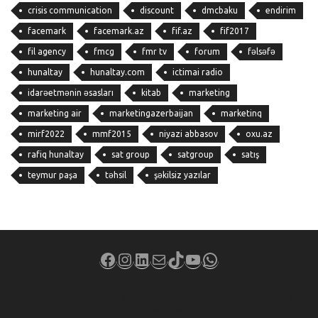
crisis communication
discount
dmcbaku
endirim
facemark
facemark.az
fif.az
fif2017
fil agency
fmcg
fmr tv
forum
fəlsəfə
hunaltay
hunaltay.com
ictimai radio
idarəetmənin əsasları
kitab
marketing
marketing air
marketingazerbaijan
marketinq
mirf2022
mmf2015
niyazi abbasov
oxu.az
rafiq hunaltay
sat group
satgroup
satış
teymur paşa
təhsil
şəkilsiz yazılar
Facebook
Instagram
LinkedIn
Mail
TikTok
YouTube
WhatsApp
AppLovin’s AI stumbles send the stock sliding toward its worst
day in over a year