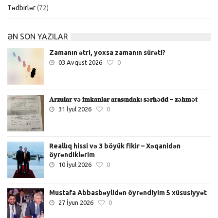
Tədbirlər
(72)
ƏN SON YAZILAR
Zamanın ətri, yoxsa zamanın sürəti?
03 Avqust 2026
0
𝐀𝐫𝐳𝐮𝐥𝐚𝐫 𝐯ə 𝐢𝐦𝐤𝐚𝐧𝐥𝐚𝐫 𝐚𝐫𝐚𝐬ı𝐧𝐝𝐚𝐤ı 𝐬ə𝐫𝐡ə𝐝𝐝 – 𝐳ə𝐡𝐦ə𝐭
31 İyul 2026
0
Reallıq hissi və 3 böyük fikir – Xəqanidən
öyrəndiklərim
10 İyul 2026
0
Mustafa Abbasbəylidən öyrəndiyim 5 xüsusiyyət
27 İyun 2026
0