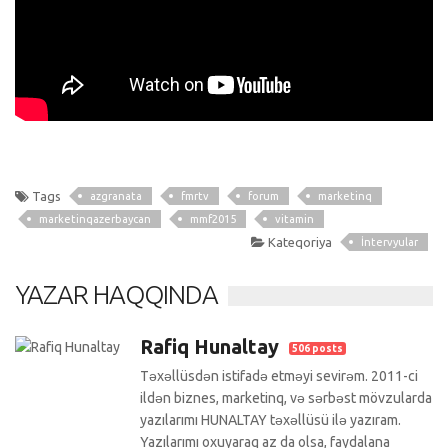
Tags
azgranata
fmrtv
forum
marketinq
marketinqazerbaycan
mmf2015
vitamin
Kateqoriya
İntervyular
YAZAR HAQQINDA
Rafiq Hunaltay
506 posts
Təxəllüsdən istifadə etməyi sevirəm. 2011-ci
ildən biznes, marketinq, və sərbəst mövzularda
yazılarımı HUNALTAY təxəllüsü ilə yazıram.
Yazılarımı oxuyaraq az da olsa, faydalana