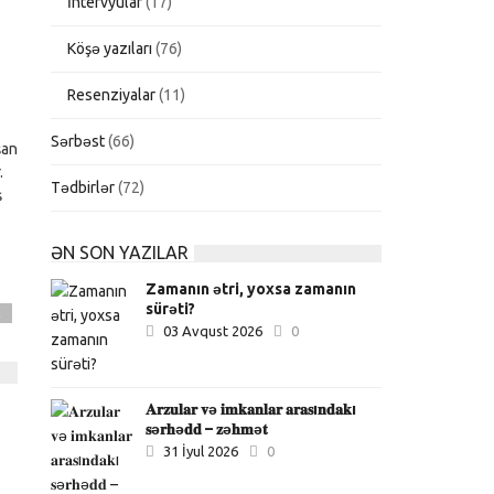
İntervyular
(17)
Köşə yazıları
(76)
Resenziyalar
(11)
Sərbəst
(66)
şan
.
Tədbirlər
(72)
ş
ƏN SON YAZILAR
Zamanın ətri, yoxsa zamanın
sürəti?
t
03 Avqust 2026
0
𝐀𝐫𝐳𝐮𝐥𝐚𝐫 𝐯ə 𝐢𝐦𝐤𝐚𝐧𝐥𝐚𝐫 𝐚𝐫𝐚𝐬ı𝐧𝐝𝐚𝐤ı
𝐬ə𝐫𝐡ə𝐝𝐝 – 𝐳ə𝐡𝐦ə𝐭
31 İyul 2026
0