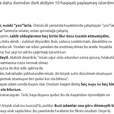
nra daha dərindən dərk etdiyim 10 həqiqəti paylaşmaq istərdim
r, nəinki “yox”larla.
Ömrün ilk yarısında həyatımızda çatışmayan “yox”la
var”larımızla sınanır, onları qorumağa çalışırıq.
 yerin,
sahib olduqlarımın heç birini illər öncə təxmin etməmişdim,
belə alındı – zəhmət deyərdim. Bəli, sadəcə səmimi inam, davamlılıq və
 edəcək. Yoxdan var edən yaradanı da unutmaq olmaz bu arada. Həyatda
ur, hər şeyi öz adı ilə çağırmağı öyrənirsən.
deyil.
Atatürk deyirdi ki, “insan uğur əldə edəndən sonra qürura, fəlakət
 çıxarmasına icazə vermək olmaz.
ırsa da düz edir, qalırsa da.
ım, təkrarladın şübhələndim misalı. Ən böyük səhv düzəlmək istəməyən
görmək istəməyən biri qədər kor ola bilməz”.
yan adam sonda məyus olar. Dostum Xaqani demiş
heç nəyə və heç ki
la bilərsən.
sınanacaqsan. Ta ki, başa düşənə qədər. Bu da Xaqanidən öyrəndiyim ən
Ən böyük ələk isə təəssüf ki, puldur.
Bəzi adamlar ona görə dönməyib ki
şı ələk sayıla bilər. Bu yaxınlarda Fərabinin bir fikrini oxudum. Deyir ki,