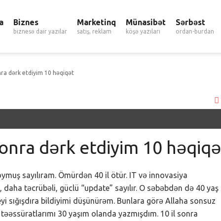
a
Biznes
Marketinq
Münasibət
Sərbəst
biznesə dair yazılar
satış, reklam
köşə yazıları
ordan-burdan
ra dərk etdiyim 10 həqiqət
onra dərk etdiyim 10 həqiqə
muş sayılıram. Ömürdən 40 il ötür. IT və innovasiya
, daha təcrübəli, güclü “update” sayılır. O səbəbdən də 40 yaş
şeyi sığışdıra bildiyimi düşünürəm. Bunlara görə Allaha sonsuz
k təəssüratlarımı 30 yaşım olanda yazmışdım. 10 il sonra