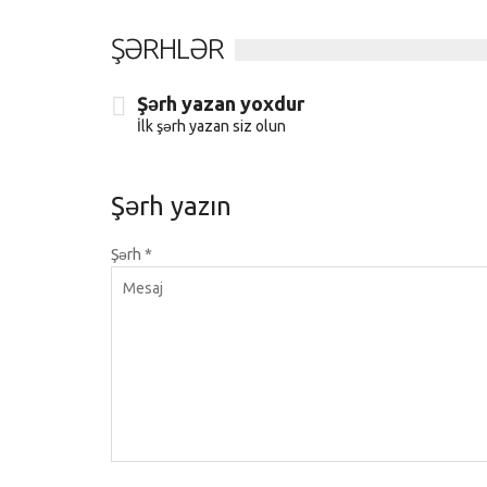
ŞƏRHLƏR
Şərh yazan yoxdur
İlk şərh yazan siz olun
Şərh yazın
Şərh
*