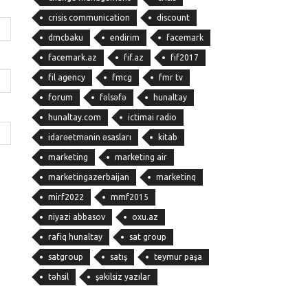
crisis communication
discount
dmcbaku
endirim
facemark
facemark.az
fif.az
fif2017
fil agency
fmcg
fmr tv
forum
fəlsəfə
hunaltay
hunaltay.com
ictimai radio
idarəetmənin əsasları
kitab
marketing
marketing air
marketingazerbaijan
marketinq
mirf2022
mmf2015
niyazi abbasov
oxu.az
rafiq hunaltay
sat group
satgroup
satış
teymur paşa
təhsil
şəkilsiz yazılar