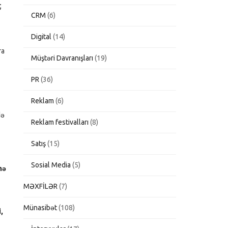
;
CRM
(6)
Digital
(14)
ra
Müştəri Davranışları
(19)
PR
(36)
Reklam
(6)
də
Reklam festivalları
(8)
Satış
(15)
Sosial Media
(5)
mə
MƏXFİLƏR
(7)
Münasibət
(108)
,