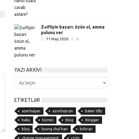
Zəifliyin bazarı: özün ol, amma
pulunu ver
11 May 2026
0
YAZI ARXIVI
Yazı
Arxivi
ETIKETLƏR
azerbaijan
azərbaycan
baker tilly
baku
biznes
blog
blogger
bloq
byung chul han
böhran
change management
crisis