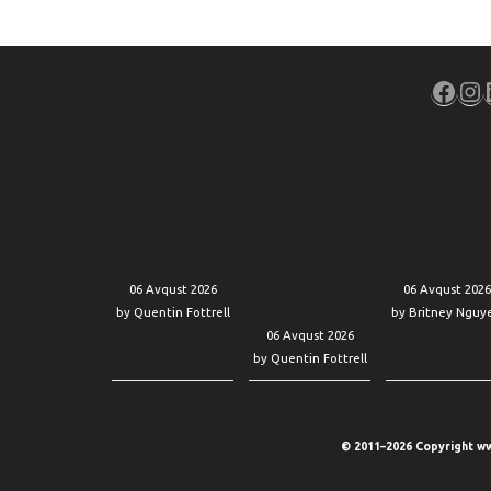
Face
In
I got two email
‘I don’t wish to be
Sandisk’s sto
invitations from
cold-hearted’: My
falls as the
friends. Is this a
elderly relative
company’s
phishing scam —
can no longer
forecast doesn
or am I suddenly
care for himself.
live up to hig
popular?
Am I wrong to
expectations
leave his care to
06 Avqust 2026
06 Avqust 2026
the state?
by Quentin Fottrell
by Britney Nguy
06 Avqust 2026
by Quentin Fottrell
© 2011–2026 Copyright ww