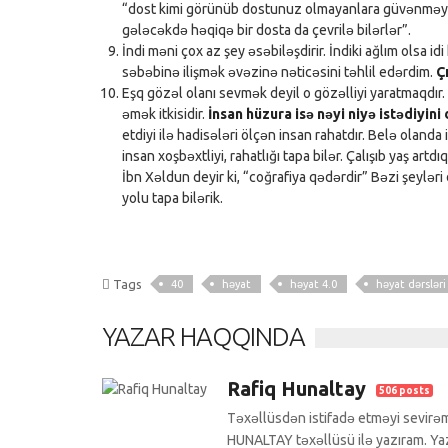
“dost kimi görünüb dostunuz olmayanlara güvənməyin.
gələcəkdə həqiqə bir dosta da çevrilə bilərlər”.
İndi məni çox az şey əsəbiləşdirir. İndiki ağlım olsa
səbəbinə ilişmək əvəzinə nəticəsini təhlil edərdim.
Ç
Eşq gözəl olanı sevmək deyil o gözəlliyi yaratmaqdır
əmək itkisidir.
İnsan hüzura isə nəyi niyə istədiyin
etdiyi ilə hadisələri ölçən insan rahatdır. Belə olanda
insan xoşbəxtliyi, rahatlığı tapa bilər. Çalışıb yaş ar
İbn Xəldun deyir ki, “coğrafiya qədərdir” Bəzi şeylə
yolu tapa bilərik.
Tags
40
həyat
həyat 4.0
həyat dərsləri
YAZAR HAQQINDA
Rafiq Hunaltay
506 posts
Təxəllüsdən istifadə etməyi sevirəm
HUNALTAY təxəllüsü ilə yazıram. Yazı