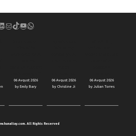
book
stagram
LinkedIn
Mail
TikTok
YouTube
WhatsApp
ck
Block slashed
Figma’s stock
Why AT&T,
40% of its
falls as the
Verizon and T-
workforce for AI
company’s AI
Mobile shares are
’t
— and its
push requires
down after
h
earnings suggest
steep
SpaceX’s
that’s paying off
investments
earnings
06 Avqust 2026
06 Avqust 2026
06 Avqust 2026
en
by Emily Bary
by Christine Ji
by Julian Torres
w.hunaltay.com. All Rights Reserved