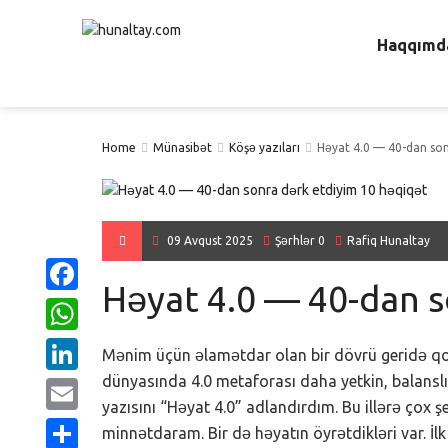
Haqqımd
Home
Münasibət
Köşə yazıları
Həyat 4.0 — 40-dan son
09 Avqust 2025
Şərhlər 0
Rafiq Hunaltay
Həyat 4.0 — 40-dan s
Facebook
WhatsApp
Mənim üçün əlamətdar olan bir dövrü geridə qoy
dünyasında 4.0 metaforası daha yetkin, balanslı
LinkedIn
yazısını “Həyat 4.0” adlandırdım. Bu illərə çox 
Email
minnətdaram. Bir də həyatın öyrətdikləri var. İl