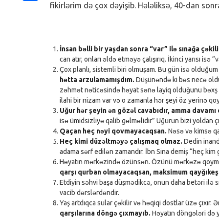
fikirlərim də çox dəyişib. Hələliksə, 40-dan so
Share
İnsan bəlli bir yaşdan sonra “var” ilə sınağa çəkili
can atır, onları əldə etməyə çalışırıq. İkinci yarısı isə “
Çox planlı, sistemli biri olmuşam. Bu gün isə olduğum
hətta arzulamamışdım.
Düşünəndə ki bəs necə oldu 
zəhmət nəticəsində həyat sənə layiq olduğunu bəxş
ilahi bir nizam var və o zamanla hər şeyi öz yerinə qoy
Uğur hər şeyin ən gözəl cavabıdır, amma davamı 
isə ümidsizliyə qalib gəlməlidir” Uğurun bizi yoldan
Qaçan heç nəyi qovmayacaqsan.
Nəsə və kimsə qaç
Heç kimi düzəltməyə çalışmaq olmaz.
Dedin inand
adama sərf edilən zamandır. İbn Sina demiş “heç kim 
Həyatın mərkəzində özünsən. Özünü mərkəzə qoyma
qarşı qurban olmayacaqsan, maksimum qayğıkeş o
Etdiyin səhvi başa düşmədikcə, onun daha betəri ilə 
vacib dərslərdəndir.
Yaş artdıqca sular çəkilir və həqiqi dostlar üzə çıxır. 
qarşılarına döngə çıxmayıb.
Həyatın döngələri də yax