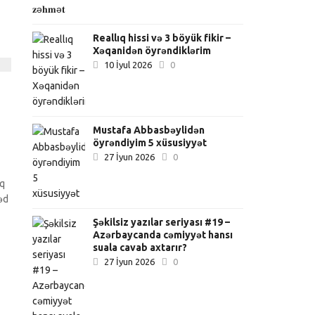
Reallıq hissi və 3 böyük fikir –
Xəqanidən öyrəndiklərim
10 İyul 2026
0
Mustafa Abbasbəylidən
öyrəndiyim 5 xüsusiyyət
27 İyun 2026
0
ıq
əd
Şəkilsiz yazılar seriyası #19 –
Azərbaycanda cəmiyyət hansı
suala cavab axtarır?
27 İyun 2026
0