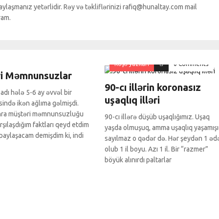
ylaşmanız yetərlidir. Rəy və təkliflərinizi rafiq@hunaltay.com mail
ram.
ıları
0 Comments
Köşə yazıları
0 Comments
i Məmnunsuzlar
90-cı illərin koronasız
adı hələ 5-6 ay əvvəl bir
uşaqlıq illəri
isində ikən ağlıma gəlmişdi.
ra müştəri məmnunsuzluğu
90-cı illərə düşüb uşaqlığımız. Uşaq
arşılaşdığım faktları qeyd etdim
yaşda olmuşuq, amma uşaqlıq yaşamış
 paylaşacam demişdim ki, indi
sayılmaz o qədər də. Hər şeydən 1 əd
olub 1 il boyu. Azı 1 il. Bir “razmer”
böyük alınırdı paltarlar