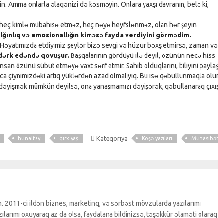
 Amma onlarla əlaqənizi də kəsməyin. Onlara yaxşı davranın, belə ki,
 idi heç kimlə mübahisə etməz, heç nəyə heyfslənməz, olan hər şeyin
ılğınlıq və emosionallığın kiməsə fayda verdiyini görmədim.
. Həyatımızda etdiyimiz şeylər bizə sevgi və hüzur bəxş etmirsə, zaman və
i dərk edəndə qovuşur.
Başqalarının gördüyü ilə deyil, özünün necə hiss
 insan özünü sübut etməyə vaxt sərf etmir. Sahib olduqlarını, biliyini payla
tdıqca çiynimizdəki artıq yüklərdən azad olmalıyıq. Bu isə qəbullunmaqla olur
ri dəyişmək mümkün deyilsə, ona yanaşmamızı dəyişərək, qəbullanaraq çıxı
Kateqoriya
hunaltay
qırx yaş
Köşə yazıları
Münasibə
. 2011-ci ildən biznes, marketinq, və sərbəst mövzularda yazılarımı
larımı oxuyaraq az da olsa, faydalana bildinizsə, təşəkkür əlaməti olaraq