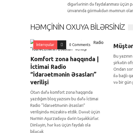
digərlərinin də faydalanması üçün pa
ünvanında görməkdən məmnun ola
HƏMÇININ OXUYA BILƏRSINIZ
Köşə yaz
Müştər
İntervyular
0 Comments
Bu yazının 
Komfort zona haqqında |
şirkətin of
İctimai Radio
Ondan son
“İdarəetmənin Əsasları”
ilə bağlı q
verilişi
və bir gün
Ötən dəfə komfort zona haqqında
yazdığım bloq yazısını bu dəfə İctimai
Radio “İdarəetmənin Əsasları”
verilişində müzakirə etdik. Dəvət üçün
Nərmin Aşurzadəyə dərin təşəkkürlər.
Dinləyin, hər kəs üçün faydalı ola
biləcək