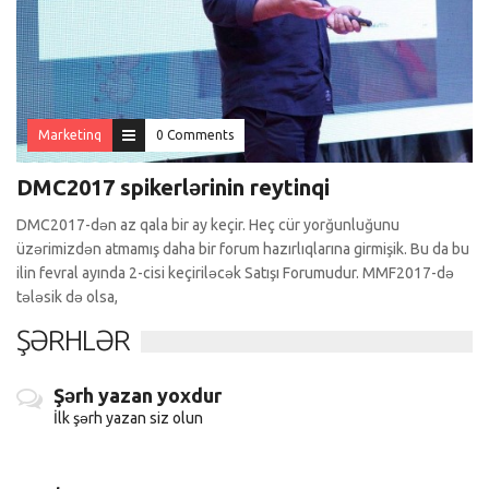
Marketinq
0 Comments
DMC2017 spikerlərinin reytinqi
DMC2017-dən az qala bir ay keçir. Heç cür yorğunluğunu
üzərimizdən atmamış daha bir forum hazırlıqlarına girmişik. Bu da bu
ilin fevral ayında 2-cisi keçiriləcək Satışı Forumudur. MMF2017-də
tələsik də olsa,
ŞƏRHLƏR
Şərh yazan yoxdur
İlk şərh yazan siz olun