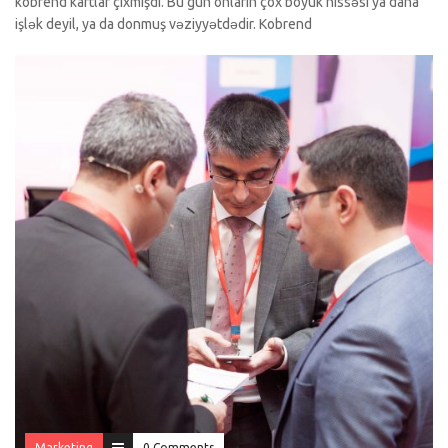
kobrend kartlar çıxmışdı. Bu gün onların çox böyük hissəsi ya daha
işlək deyil, ya da donmuş vəziyyətdədir. Kobrend
Marketinq
0 Comments