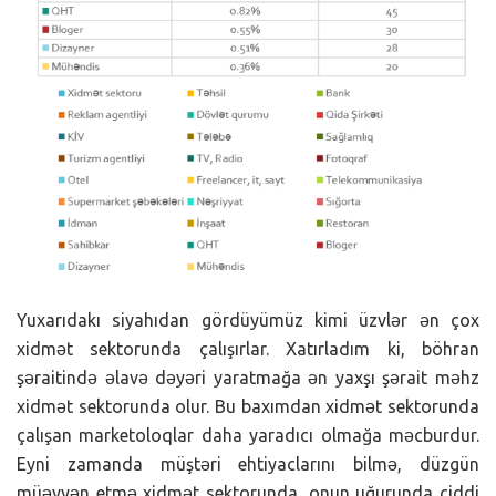
Yuxarıdakı siyahıdan gördüyümüz kimi üzvlər ən çox
xidmət sektorunda çalışırlar. Xatırladım ki, böhran
şəraitində əlavə dəyəri yaratmağa ən yaxşı şərait məhz
xidmət sektorunda olur. Bu baxımdan xidmət sektorunda
çalışan marketoloqlar daha yaradıcı olmağa məcburdur.
Eyni zamanda müştəri ehtiyaclarını bilmə, düzgün
müəyyən etmə xidmət sektorunda, onun uğurunda ciddi