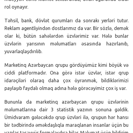
rol oynayır.
Təhsil, bank, dövlət qurumları da sonrakı yerləri tutur.
Reklam agentliyindən dostlarımız da var. Bir sözlə, demək
olar ki, bütün sahələrdən üzvlərimiz var. Hələ bunlar
üzvlərin yarısının məlumatları əsasında hazırlanıb,
yuvarlaqlaşdırılıb.
Marketinq Azərbaycan qrupu gördüyümüz kimi böyük və
ciddi platformadır. Ona görə istər üzvlər, istər qrup
idarəçiləri olaraq daha çox öyrənmək, bildiklərimizi
paylaşıb faydalı olmaq adına hələ görəcəyimiz çox iş var.
Bununla da marketinq azərbaycan qrupu üzvlərinin
məlumatlarına dair 3 statistik yazının sonuna gəldik.
Ümidvaram gələcəkdə qrup üzvləri ilə, qrupun hər hansı
bir tədbirində əməkdaşlıqla maraqlanan insanlar üçün bu
yazılar təsəvvür formalaşdıra bilər. Məlumat üçün bildirim