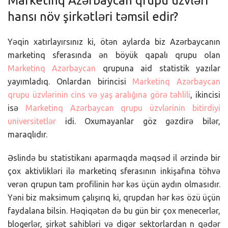
Marketinq Azərbaycan qrupu üzvləri
hansı növ şirkətləri təmsil edir?
Yəqin xatırlayırsınız ki, ötən aylarda biz Azərbaycanın
marketinq sferasında ən böyük qapalı qrupu olan
Marketinq Azərbaycan
qrupuna aid statistik yazılar
yayımladıq. Onlardan birincisi
Marketinq Azərbaycan
qrupu üzvlərinin cins və yaş aralığına görə təhlili
, ikincisi
isə
Marketinq Azərbaycan qrupu üzvlərinin bitirdiyi
universitetlər
idi. Oxumayanlar göz gəzdirə bilər,
maraqlıdır.
Əslində bu statistikanı aparmaqda məqsəd il ərzində bir
çox aktivlikləri ilə marketinq sferasının inkişafına töhvə
verən qrupun tam profilinin hər kəs üçün aydın olmasıdır.
Yəni biz maksimum çalışırıq ki, qrupdan hər kəs özü üçün
faydalana bilsin. Həqiqətən də bu gün bir çox menecerlər,
blogerlər, şirkət sahibləri və digər sektorlardan n qədər