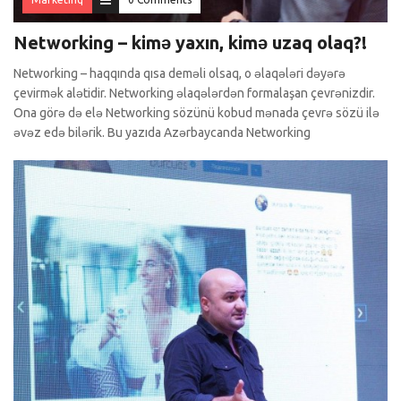
Networking – kimə yaxın, kimə uzaq olaq?!
Networking – haqqında qısa deməli olsaq, o əlaqələri dəyərə
çevirmək alətidir. Networking əlaqələrdən formalaşan çevrənizdir.
Ona görə də elə Networking sözünü kobud mənada çevrə sözü ilə
əvəz edə bilərik. Bu yazıda Azərbaycanda Networking