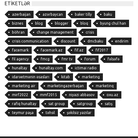
ETIKETLƏR
azerbaijan
azərbaycan
baker tilly
baku
biznes
blog
blogger
bloq
byung chul han
böhran
change management
crisis
crisis communication
discount
dmcbaku
endirim
facemark
facemark.az
fif.az
fif2017
fil agency
fmcg
fmr tv
forum
fəlsəfə
hunaltay
hunaltay.com
ictimai radio
idarəetmənin əsasları
kitab
marketing
marketing air
marketingazerbaijan
marketinq
mirf2022
mmf2015
niyazi abbasov
oxu.az
rafiq hunaltay
sat group
satgroup
satış
teymur paşa
təhsil
şəkilsiz yazılar