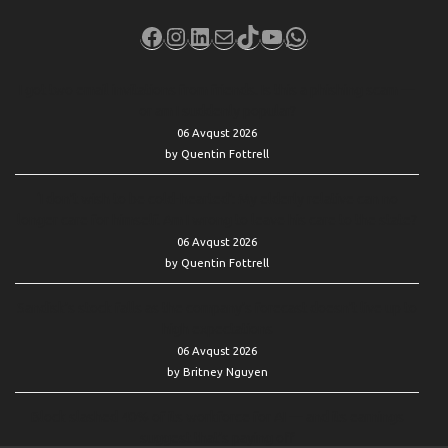
Facebook
Instagram
LinkedIn
Mail
TikTok
YouTube
WhatsApp
I got two email invitations from friends. Is this a phishing scam —
or am I suddenly popular?
06 Avqust 2026
by Quentin Fottrell
‘I don’t wish to be cold-hearted’: My elderly relative can no
longer care for himself. Am I wrong to leave his care to the state?
06 Avqust 2026
by Quentin Fottrell
Sandisk’s stock falls as the company’s forecast doesn’t live up to
high expectations
06 Avqust 2026
by Britney Nguyen
Block slashed 40% of its workforce for AI — and its earnings
suggest that’s paying off