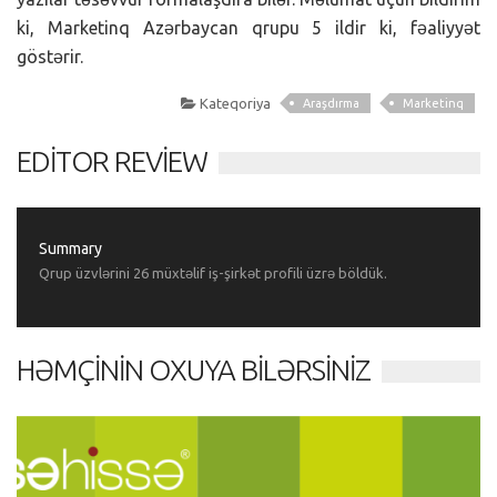
ki, Marketinq Azərbaycan qrupu 5 ildir ki, fəaliyyət
göstərir.
Kateqoriya
Araşdırma
Marketinq
EDITOR REVIEW
Summary
Qrup üzvlərini 26 müxtəlif iş-şirkət profili üzrə böldük.
HƏMÇININ OXUYA BILƏRSINIZ