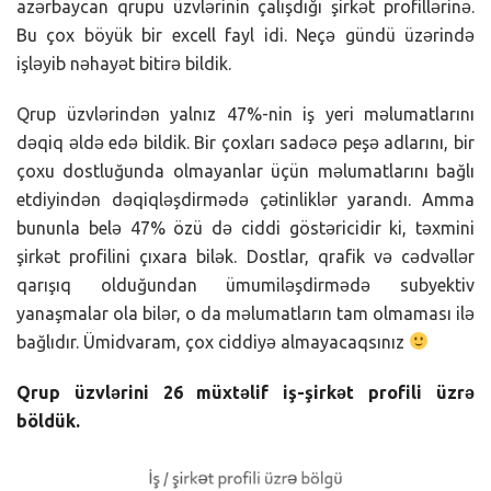
azərbaycan qrupu üzvlərinin çalışdığı şirkət profillərinə.
Bu çox böyük bir excell fayl idi. Neçə gündü üzərində
işləyib nəhayət bitirə bildik.
Qrup üzvlərindən yalnız 47%-nin iş yeri məlumatlarını
dəqiq əldə edə bildik. Bir çoxları sadəcə peşə adlarını, bir
çoxu dostluğunda olmayanlar üçün məlumatlarını bağlı
etdiyindən dəqiqləşdirmədə çətinliklər yarandı. Amma
bununla belə 47% özü də ciddi göstəricidir ki, təxmini
şirkət profilini çıxara bilək. Dostlar, qrafik və cədvəllər
qarışıq olduğundan ümumiləşdirmədə subyektiv
yanaşmalar ola bilər, o da məlumatların tam olmaması ilə
bağlıdır. Ümidvaram, çox ciddiyə almayacaqsınız
Qrup üzvlərini 26 müxtəlif iş-şirkət profili üzrə
böldük.