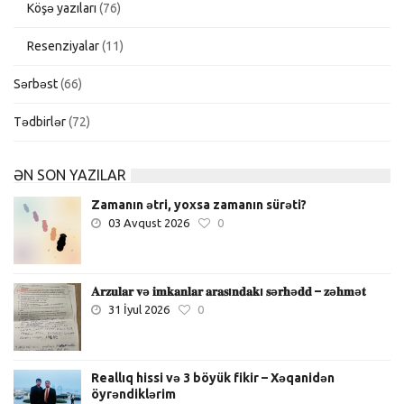
Köşə yazıları
(76)
Resenziyalar
(11)
Sərbəst
(66)
Tədbirlər
(72)
ƏN SON YAZILAR
Zamanın ətri, yoxsa zamanın sürəti?
03 Avqust 2026
0
𝐀𝐫𝐳𝐮𝐥𝐚𝐫 𝐯ə 𝐢𝐦𝐤𝐚𝐧𝐥𝐚𝐫 𝐚𝐫𝐚𝐬ı𝐧𝐝𝐚𝐤ı 𝐬ə𝐫𝐡ə𝐝𝐝 – 𝐳ə𝐡𝐦ə𝐭
31 İyul 2026
0
Reallıq hissi və 3 böyük fikir – Xəqanidən
öyrəndiklərim