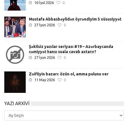
10 İyul 2026
0
Mustafa Abbasbəylidən öyrəndiyim 5 xüsusiyyət
27 İyun 2026
0
Şəkilsiz yazılar seriyası #19 – Azərbaycanda
cəmiyyət hansı suala cavab axtarır?
27 İyun 2026
0
Zəifliyin bazarı: özün ol, amma pulunu ver
11 May 2026
0
YAZI ARXIVI
Yazı
Arxivi