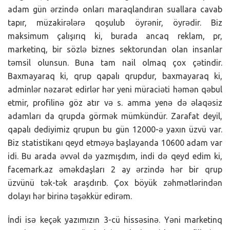
adam gün ərzində onları maraqlandıran suallara cavab
tapır, müzakirələrə qoşulub öyrənir, öyrədir. Biz
maksimum çalışırıq ki, burada ancaq reklam, pr,
marketinq, bir sözlə biznes sektorundan olan insanlar
təmsil olunsun. Buna tam nail olmaq çox çətindir.
Baxmayaraq ki, qrup qapalı qrupdur, baxmayaraq ki,
adminlər nəzarət edirlər hər yeni müraciəti həmən qəbul
etmir, profilinə göz atır və s. amma yenə də əlaqəsiz
adamları da qrupda görmək mümkündür. Zarafat deyil,
qapalı dediyimiz qrupun bu gün 12000-ə yaxın üzvü var.
Biz statistikanı qeyd etməyə başlayanda 10600 adam var
idi. Bu arada əvvəl də yazmışdım, indi də qeyd edim ki,
facemark.az əməkdaşları 2 ay ərzində hər bir qrup
üzvünü tək-tək araşdırıb. Çox böyük zəhmətlərindən
dolayı hər birinə təşəkkür edirəm.
İndi isə keçək yazımızın 3-cü hissəsinə. Yəni marketinq