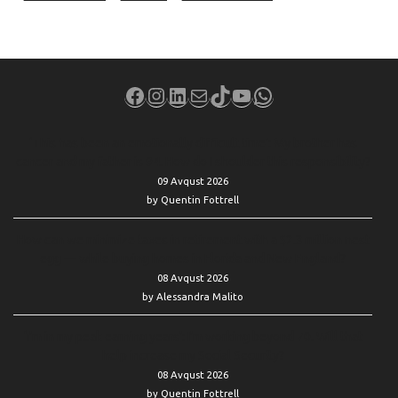
Facebook
Instagram
LinkedIn
Mail
TikTok
YouTube
WhatsApp
‘This has been an emotionally difficult time’: My brother has
cancer and my father is 94. How do I shoulder this responsibility?
09 Avqust 2026
by Quentin Fottrell
How can we minimize taxes in retirement with a $2.3 million nest
egg — while buying homes in Florida and New England?
08 Avqust 2026
by Alessandra Malito
‘I’m in my peak earning years’: I’m working beyond 70. Will that
help increase my Social Security?
08 Avqust 2026
by Quentin Fottrell