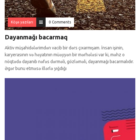
Köşə yazıları
0 Comments
Dayanmağı bacarmaq
Aktiv müşahidələrimdən vacib bir dərs çıxarmışam. İnsan işinin,
karyerasının və həyatının müəyyən bir mərhələsi var ki, məhz o
nöqtədə dayanıb nəfəs dərməli, gözləməli, dayanmağı bacarmalıdır.
Əgər bunu etməsə illərlə yığdığı