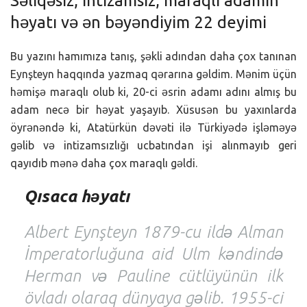
Səliqəsiz, intizamsız, maraqlı adamın
həyatı və ən bəyəndiyim 22 deyimi
Bu yazını hamımıza tanış, şəkli adından daha çox tanınan
Eynşteyn haqqında yazmaq qərarına gəldim. Mənim üçün
həmişə maraqlı olub ki, 20-ci əsrin adamı adını almış bu
adam necə bir həyat yaşayıb. Xüsusən bu yaxınlarda
öyrənəndə ki, Atatürkün dəvəti ilə Türkiyədə işləməyə
gəlib və intizamsızlığı ucbatından işi alınmayıb geri
qayıdıb mənə daha çox maraqlı gəldi.
Qısaca həyatı
Albert Eynşteyn 1879-cu ildə Alman
İmperatorluğuna aid Ulm kəndində
Herman və Pauline cütlüyünün ilk
övladı olaraq dünyaya gəlib. 1955-ci