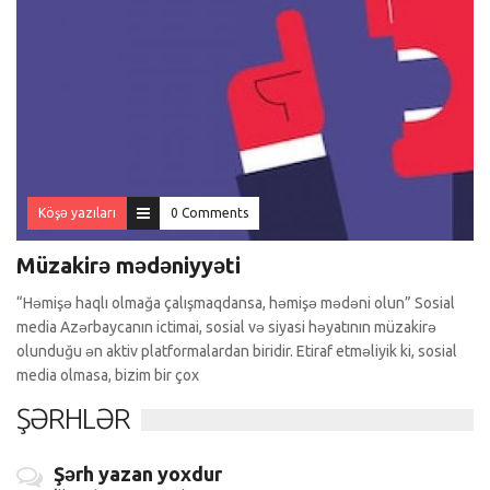
Köşə yazıları
0 Comments
Müzakirə mədəniyyəti
“Həmişə haqlı olmağa çalışmaqdansa, həmişə mədəni olun” Sosial
media Azərbaycanın ictimai, sosial və siyasi həyatının müzakirə
olunduğu ən aktiv platformalardan biridir. Etiraf etməliyik ki, sosial
media olmasa, bizim bir çox
ŞƏRHLƏR
Şərh yazan yoxdur