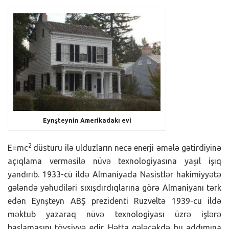
Eynşteynin Amerikadakı evi
2
E=mc
düsturu ilə ulduzların necə enerji əmələ gətirdiyinə
açıqlama verməsilə nüvə texnologiyasına yaşıl işıq
yandırıb. 1933-cü ildə Almaniyada Nasistlər hakimiyyətə
gələndə yəhudiləri sıxışdırdıqlarına görə Almaniyanı tərk
edən Eynşteyn ABŞ prezidenti Ruzveltə 1939-cu ildə
məktub yazaraq nüvə texnologiyası üzrə işlərə
başlamasını tövsiyyə edir. Hətta gələcəkdə bu addımına