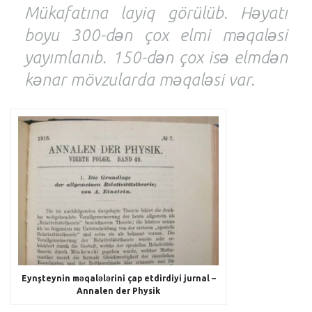
Mükafatına layiq görülüb. Həyatı
boyu 300-dən çox elmi məqaləsi
yayımlanıb. 150-dən çox isə elmdən
kənar mövzularda məqaləsi var.
Eynşteynin məqalələrini çap etdirdiyi jurnal –
Annalen der Physik