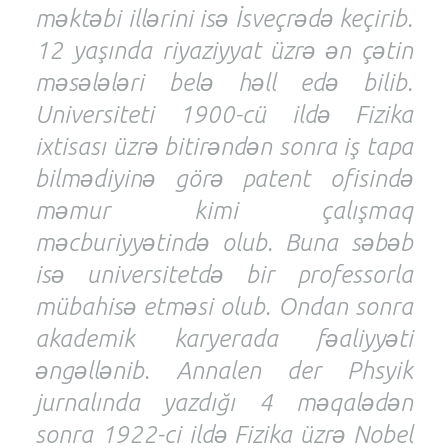
məktəbi illərini isə İsveçrədə keçirib.
12 yaşında riyaziyyat üzrə ən çətin
məsələləri belə həll edə bilib.
Universiteti 1900-cü ildə Fizika
ixtisası üzrə bitirəndən sonra iş tapa
bilmədiyinə görə patent ofisində
məmur kimi çalışmaq
məcburiyyətində olub. Buna səbəb
isə universitetdə bir professorla
mübahisə etməsi olub. Ondan sonra
akademik karyerada fəaliyyəti
əngəllənib. Annalen der Phsyik
jurnalında yazdığı 4 məqalədən
sonra 1922-ci ildə Fizika üzrə Nobel