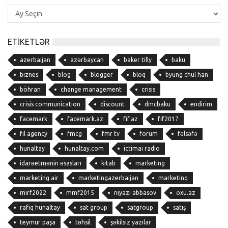
Yazı
Arxivi
ETIKETLƏR
azerbaijan
azərbaycan
baker tilly
baku
biznes
blog
blogger
bloq
byung chul han
böhran
change management
crisis
crisis communication
discount
dmcbaku
endirim
facemark
facemark.az
fif.az
fif2017
fil agency
fmcg
fmr tv
forum
fəlsəfə
hunaltay
hunaltay.com
ictimai radio
idarəetmənin əsasları
kitab
marketing
marketing air
marketingazerbaijan
marketinq
mirf2022
mmf2015
niyazi abbasov
oxu.az
rafiq hunaltay
sat group
satgroup
satış
teymur paşa
təhsil
şəkilsiz yazılar