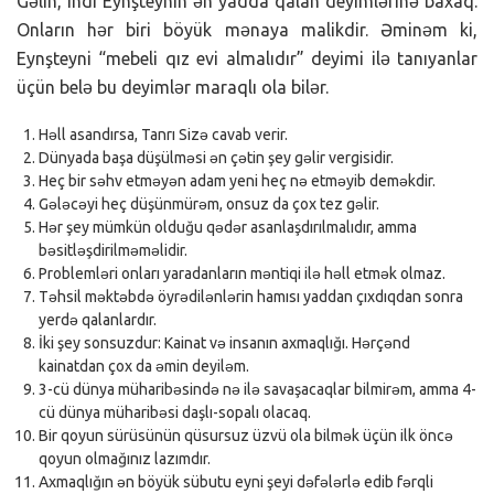
Gəlin, indi Eynşteynin ən yadda qalan deyimlərinə baxaq.
Onların hər biri böyük mənaya malikdir. Əminəm ki,
Eynşteyni “mebeli qız evi almalıdır” deyimi ilə tanıyanlar
üçün belə bu deyimlər maraqlı ola bilər.
Həll asandırsa, Tanrı Sizə cavab verir.
Dünyada başa düşülməsi ən çətin şey gəlir vergisidir.
Heç bir səhv etməyən adam yeni heç nə etməyib deməkdir.
Gələcəyi heç düşünmürəm, onsuz da çox tez gəlir.
Hər şey mümkün olduğu qədər asanlaşdırılmalıdır, amma
bəsitləşdirilməməlidir.
Problemləri onları yaradanların məntiqi ilə həll etmək olmaz.
Təhsil məktəbdə öyrədilənlərin hamısı yaddan çıxdıqdan sonra
yerdə qalanlardır.
İki şey sonsuzdur: Kainat və insanın axmaqlığı. Hərçənd
kainatdan çox da əmin deyiləm.
3-cü dünya müharibəsində nə ilə savaşacaqlar bilmirəm, amma 4-
cü dünya müharibəsi daşlı-sopalı olacaq.
Bir qoyun sürüsünün qüsursuz üzvü ola bilmək üçün ilk öncə
qoyun olmağınız lazımdır.
Axmaqlığın ən böyük sübutu eyni şeyi dəfələrlə edib fərqli