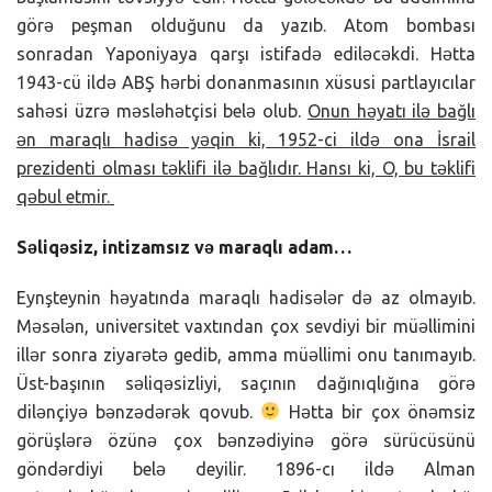
görə peşman olduğunu da yazıb. Atom bombası
sonradan Yaponiyaya qarşı istifadə ediləcəkdi. Hətta
1943-cü ildə ABŞ hərbi donanmasının xüsusi partlayıcılar
sahəsi üzrə məsləhətçisi belə olub.
Onun həyatı ilə bağlı
ən maraqlı hadisə yəqin ki, 1952-ci ildə ona İsrail
prezidenti olması təklifi ilə bağlıdır. Hansı ki, O, bu təklifi
qəbul etmir.
Səliqəsiz, intizamsız və maraqlı adam…
Eynşteynin həyatında maraqlı hadisələr də az olmayıb.
Məsələn, universitet vaxtından çox sevdiyi bir müəllimini
illər sonra ziyarətə gedib, amma müəllimi onu tanımayıb.
Üst-başının səliqəsizliyi, saçının dağınıqlığına görə
dilənçiyə bənzədərək qovub.
Hətta bir çox önəmsiz
görüşlərə özünə çox bənzədiyinə görə sürücüsünü
göndərdiyi belə deyilir. 1896-cı ildə Alman