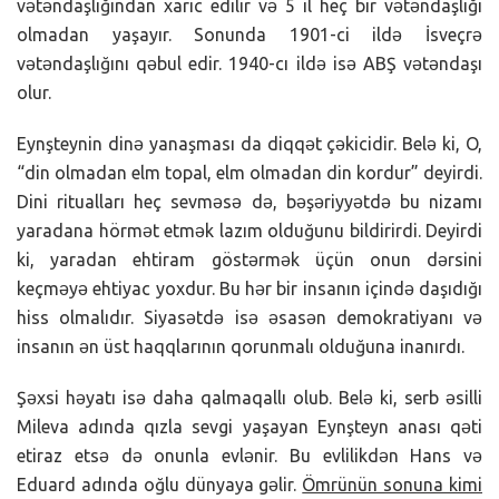
vətəndaşlığından xaric edilir və 5 il heç bir vətəndaşlığı
olmadan yaşayır. Sonunda 1901-ci ildə İsveçrə
vətəndaşlığını qəbul edir. 1940-cı ildə isə ABŞ vətəndaşı
olur.
Eynşteynin dinə yanaşması da diqqət çəkicidir. Belə ki, O,
“din olmadan elm topal, elm olmadan din kordur” deyirdi.
Dini ritualları heç sevməsə də, bəşəriyyətdə bu nizamı
yaradana hörmət etmək lazım olduğunu bildirirdi. Deyirdi
ki, yaradan ehtiram göstərmək üçün onun dərsini
keçməyə ehtiyac yoxdur. Bu hər bir insanın içində daşıdığı
hiss olmalıdır. Siyasətdə isə əsasən demokratiyanı və
insanın ən üst haqqlarının qorunmalı olduğuna inanırdı.
Şəxsi həyatı isə daha qalmaqallı olub. Belə ki, serb əsilli
Mileva adında qızla sevgi yaşayan Eynşteyn anası qəti
etiraz etsə də onunla evlənir. Bu evlilikdən Hans və
Eduard adında oğlu dünyaya gəlir.
Ömrünün sonuna kimi