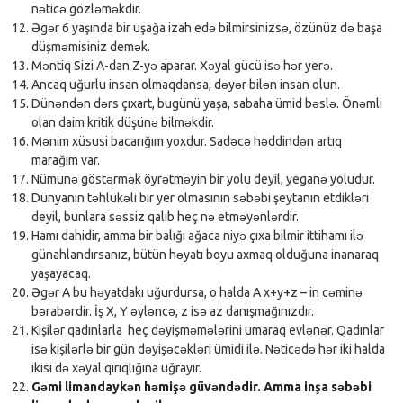
nəticə gözləməkdir.
Əgər 6 yaşında bir uşağa izah edə bilmirsinizsə, özünüz də başa
düşməmisiniz demək.
Məntiq Sizi A-dan Z-yə aparar. Xəyal gücü isə hər yerə.
Ancaq uğurlu insan olmaqdansa, dəyər bilən insan olun.
Dünəndən dərs çıxart, bugünü yaşa, sabaha ümid bəslə. Önəmli
olan daim kritik düşünə bilməkdir.
Mənim xüsusi bacarığım yoxdur. Sadəcə həddindən artıq
marağım var.
Nümunə göstərmək öyrətməyin bir yolu deyil, yeganə yoludur.
Dünyanın təhlükəli bir yer olmasının səbəbi şeytanın etdikləri
deyil, bunlara səssiz qalıb heç nə etməyənlərdir.
Hamı dahidir, amma bir balığı ağaca niyə çıxa bilmir ittihamı ilə
günahlandırsanız, bütün həyatı boyu axmaq olduğuna inanaraq
yaşayacaq.
Əgər A bu həyatdakı uğurdursa, o halda A x+y+z – in cəminə
bərabərdir. İş X, Y əyləncə, z isə az danışmağınızdır.
Kişilər qadınlarla heç dəyişməmələrini umaraq evlənər. Qadınlar
isə kişilərlə bir gün dəyişəcəkləri ümidi ilə. Nəticədə hər iki halda
ikisi də xəyal qırıqlığına uğrayır.
Gəmi limandaykən həmişə güvəndədir. Amma inşa səbəbi