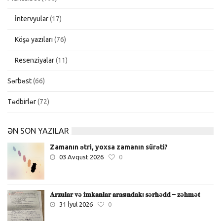
İntervyular
(17)
Köşə yazıları
(76)
Resenziyalar
(11)
Sərbəst
(66)
Tədbirlər
(72)
ƏN SON YAZILAR
Zamanın ətri, yoxsa zamanın sürəti?
03 Avqust 2026
0
𝐀𝐫𝐳𝐮𝐥𝐚𝐫 𝐯ə 𝐢𝐦𝐤𝐚𝐧𝐥𝐚𝐫 𝐚𝐫𝐚𝐬ı𝐧𝐝𝐚𝐤ı 𝐬ə𝐫𝐡ə𝐝𝐝 – 𝐳ə𝐡𝐦ə𝐭
31 İyul 2026
0