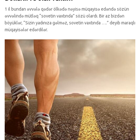
1 il bundan əvvələ qədər ölkədə nəyisə müqayisə edəndə sözün
əvvəlində mütləq “sovetin vaxtında” sözü olardı. Bir az bizdən
böyüklər, “Sizin yadınıza gəlməz, sovetin vaxtında ….” deyib maraqlı
müqayisələr edərdilər.