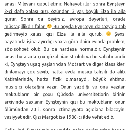
anası Milevanı qəbul etmir. Nəhayət illər sonra Eynşteyn
2-ci dəfə xalası qızı, özündən 3 yaş böyük Elza ilə ailə
qurur. Sonra da deyirsiz, avropa dəyərləri, orada
müstəqillikdir falan
Bu boyda Eynşteyn də təzyiqə tab
gətirməyib xalası qızı Elza ilə ailə qurub.
Şəxsi
həyatında işinə ayırdığı vaxta görə daim evində problem,
söz-söhbət olub. Bu da hardasa normaldır. Eynşteynin
anası bu arada çox gözəl pianist olub və bu səbəbdəndir
ki, Eynşteyn uşaq yaşlarından Motsart və digər klassikləri
dinləməyi çox sevib, hətta evdə musiqi təhsili də alıb.
Xatirələrində, hətta fizik olmasaydı, böyük ehtimal
musiqiçi olacağını yazır. Onun yazdığı və ona yazılan
məktubların bir çoxu Qüdsdə universitetlərin birinin
arxivində saxlanır. Eynşteynin qızı bu məktubların onun
ölümündən 20 il sonra ictimaiyyətə açıqlana biləcəyini
vəsiyyət edir. Qızı Margot isə 1986-cı ildə vəfat edib.