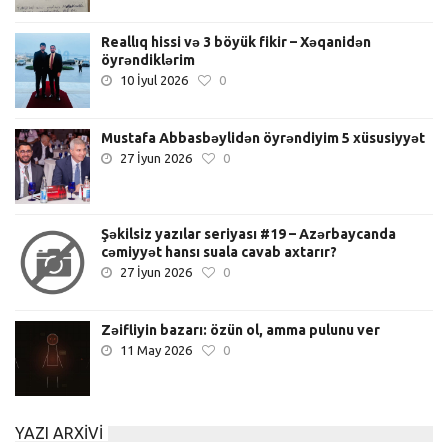
Reallıq hissi və 3 böyük fikir – Xəqanidən
öyrəndiklərim
10 İyul 2026
0
Mustafa Abbasbəylidən öyrəndiyim 5 xüsusiyyət
27 İyun 2026
0
Şəkilsiz yazılar seriyası #19 – Azərbaycanda
cəmiyyət hansı suala cavab axtarır?
27 İyun 2026
0
Zəifliyin bazarı: özün ol, amma pulunu ver
11 May 2026
0
YAZI ARXIVI