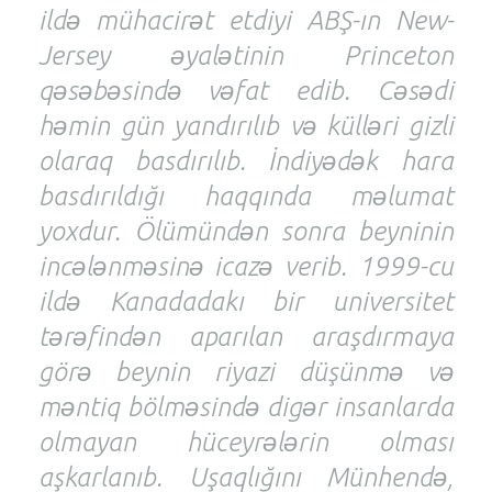
ildə mühacirət etdiyi ABŞ-ın New-
Jersey əyalətinin Princeton
qəsəbəsində vəfat edib. Cəsədi
həmin gün yandırılıb və külləri gizli
olaraq basdırılıb. İndiyədək hara
basdırıldığı haqqında məlumat
yoxdur. Ölümündən sonra beyninin
incələnməsinə icazə verib. 1999-cu
ildə Kanadadakı bir universitet
tərəfindən aparılan araşdırmaya
görə beynin riyazi düşünmə və
məntiq bölməsində digər insanlarda
olmayan hüceyrələrin olması
aşkarlanıb. Uşaqlığını Münhendə,