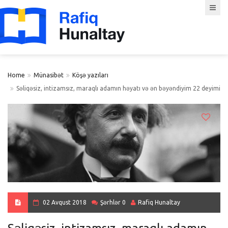
Home
Münasibət
Köşə yazıları
Səliqəsiz, intizamsız, maraqlı adamın həyatı və ən bəyəndiyim 22 deyimi
02 Avqust 2018
Şərhlər 0
Rafiq Hunaltay