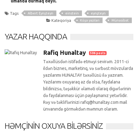
limanda durmaq deyil.
Tags
Albert Eynşteyn
einstein
eynşteyn
Kateqoriya
Köşə yazıları
Münasibət
YAZAR HAQQINDA
Rafiq Hunaltay
506 posts
Təxəllüsdən istifadə etməyi sevirəm. 2011-ci
ildən biznes, marketinq, və sərbəst mövzularda
yazılarımı HUNALTAY təxəllüsü ilə yazıram.
Yazılarımı oxuyaraq az da olsa, faydalana
bildinizsə, təşəkkür əlaməti olaraq digərlərinin
də faydalanması üçün paylaşmanız yetərlidir.
Rəy və təkliflərinizi rafiq@hunaltay.com mail
ünvanında görməkdən məmnun olaram.
HƏMÇININ OXUYA BILƏRSINIZ