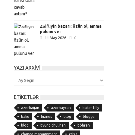
Zəifliyin bazarı: özün ol, amma
pulunu ver
11 May 2026
0
YAZI ARXIVI
Yazı
Arxivi
ETIKETLƏR
azerbaijan
azərbaycan
baker tilly
baku
biznes
blog
blogger
bloq
byung chul han
böhran
change management
crisis