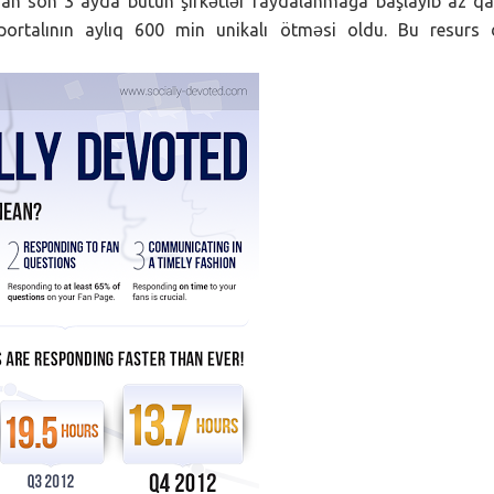
dan son 3 ayda bütün şirkətlər faydalanmağa başlayıb az qa
portalının aylıq 600 min unikalı ötməsi oldu. Bu resurs 