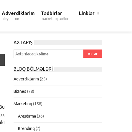
Adverdiklərim
Tədbirlər
Linklər
ideyalarım
marketinq tədbirlər
AXTARIŞ
BLOQ BÖLMƏLƏRI
Adverdiklərim
(25)
Biznes
(78)
Marketinq
(158)
 Bu
çox
Araşdırma
(36)
akı
Brendinq
(7)