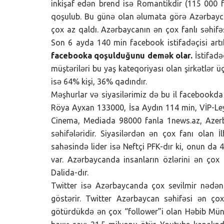
inkişaf edən brend isə Romantikdir (115 000 fa
qoşulub. Bu günə olan əlumata görə Azərbayca
çox az qaldı. Azərbaycanın ən çox fanlı səhifə
Son 6 ayda 140 min facebook istifadəçisi art
facebooka qoşulduğunu demək olar.
İstifadə
müştəriləri bu yaş kateqoriyası olan şirkətlər 
isə 64% kişi, 36% qadındır.
Məşhurlar və siyasilərimiz də bu il facebookda
Röya Ayxan 133000, İsa Aydın 114 min, VİP-Ley
Cinema, Mediada 98000 fanla 1news.az, Azerba
səhifələridir. Siyasilərdən ən çox fanı olan
sahəsində lider isə Neftçi PFK-dır ki, onun da
var. Azərbaycanda insanların özlərini ən çox 
Dalida-dır.
Twitter isə Azərbaycanda çox sevilmir nədən
göstərir. Twitter Azərbaycan səhifəsi ən ço
götürdükdə ən çox “follower”i olan Həbib Münte