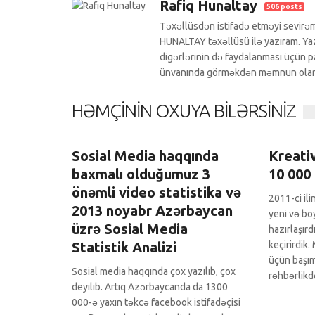
Rafiq Hunaltay
506 posts
Təxəllüsdən istifadə etməyi sevirəm
HUNALTAY təxəllüsü ilə yazıram. Yazı
digərlərinin də faydalanması üçün pa
ünvanında görməkdən məmnun ola
HƏMÇININ OXUYA BILƏRSINIZ
Sosial Media
0 Comments
Sosial 
Sosial Media haqqında
Kreati
baxmalı olduğumuz 3
10 000
önəmli video statistika və
2011-ci ili
2013 noyabr Azərbaycan
yeni və bö
üzrə Sosial Media
hazırlaşır
Statistik Analizi
keçirirdik.
üçün başım
Sosial media haqqında çox yazılıb, çox
rəhbərlikdə
deyilib. Artıq Azərbaycanda da 1300
000-ə yaxın təkcə facebook istifadəçisi