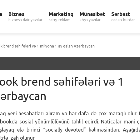
a
Biznes
Marketinq
Münasibət
Sərbəst
biznesə dair yazılar
satış, reklam
köşə yazıları
ordan-burdan
k brend səhifələri və 1 milyona 1 ay qalan Azərbaycan
ook brend səhifələri və 1
zərbaycan
 yeni hesabatları alıram və hər dəfə də çox maraqlı olur.
bookda sosial yönümlülüyünü təhlil edirdi. Nəticələr məni 
şlayaq elə birinci “socially devoted” kəliməsindən. Aşağıd
rlə izah olunur.