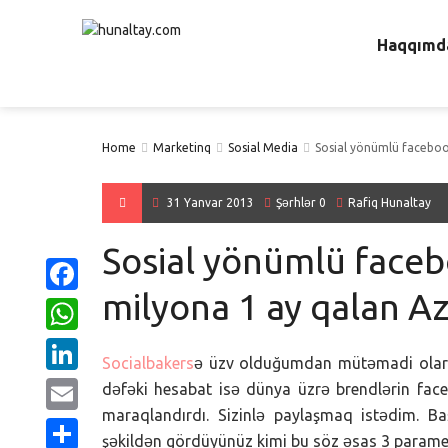
Haqqımd
Home
Marketinq
Sosial Media
Sosial yönümlü faceboo
31 Yanvar 2013
Şərhlər 0
Rafiq Hunaltay
Sosial yönümlü faceb
milyona 1 ay qalan A
Facebook
WhatsApp
Socialbakers
ə üzv olduğumdan mütəmadi olaraq
LinkedIn
dəfəki hesabat isə dünya üzrə brendlərin face
maraqlandırdı. Sizinlə paylaşmaq istədim. Ba
Email
şəkildən gördüyünüz kimi bu söz əsas 3 paramet