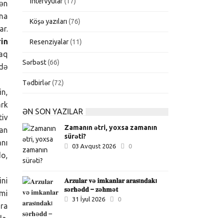
İntervyular
(17)
dən
ona
Köşə yazıları
(76)
ar.
in
Resenziyalar
(11)
raq
Sərbəst
(66)
ndə
Tədbirlər
(72)
in,
ark
ƏN SON YAZILAR
tiv
Zamanın ətri, yoxsa zamanın
man
sürəti?
anı
03 Avqust 2026
0
do,
ini
𝐀𝐫𝐳𝐮𝐥𝐚𝐫 𝐯ə 𝐢𝐦𝐤𝐚𝐧𝐥𝐚𝐫 𝐚𝐫𝐚𝐬ı𝐧𝐝𝐚𝐤ı
𝐬ə𝐫𝐡ə𝐝𝐝 – 𝐳ə𝐡𝐦ə𝐭
umi
31 İyul 2026
0
ara