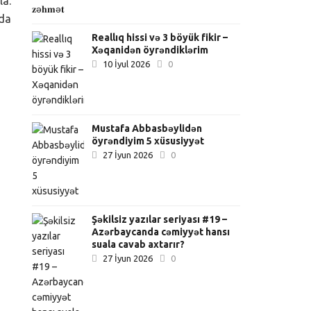
la.
da
Reallıq hissi və 3 böyük fikir –
Xəqanidən öyrəndiklərim
10 İyul 2026
0
Mustafa Abbasbəylidən
öyrəndiyim 5 xüsusiyyət
27 İyun 2026
0
Şəkilsiz yazılar seriyası #19 –
Azərbaycanda cəmiyyət hansı
suala cavab axtarır?
27 İyun 2026
0