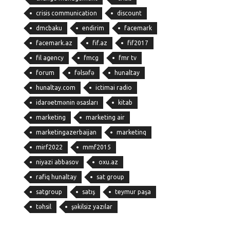
crisis communication
discount
dmcbaku
endirim
facemark
facemark.az
fif.az
fif2017
fil agency
fmcg
fmr tv
forum
fəlsəfə
hunaltay
hunaltay.com
ictimai radio
idarəetmənin əsasları
kitab
marketing
marketing air
marketingazerbaijan
marketinq
mirf2022
mmf2015
niyazi abbasov
oxu.az
rafiq hunaltay
sat group
satgroup
satış
teymur paşa
təhsil
şəkilsiz yazılar