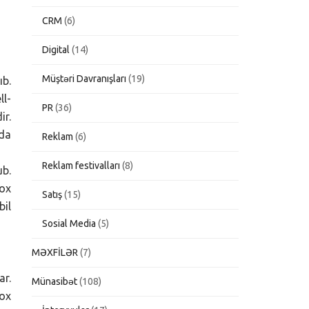
CRM
(6)
Digital
(14)
Müştəri Davranışları
(19)
ıb.
ll-
PR
(36)
ir.
da
Reklam
(6)
Reklam festivalları
(8)
ub.
çox
Satış
(15)
bil
Sosial Media
(5)
MƏXFİLƏR
(7)
ar.
Münasibət
(108)
çox