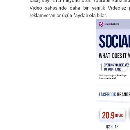
baxış sayı 21.5 milyonu ötür. Youtube kanalın
Video sahəsində daha bir yenilik Video.az 
reklamverənlər üçün faydalı ola bilər.