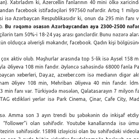
n). Xatırladım ki, Azercellin fanlarının 40 mini ölkə xaricin
ndan facebook istifadəçiləri 997560 nəfərdir. Artıq 1 mily
si isə Azərbaycan Respublikasıdır ki, onun da 295 min fanı v
ıb.
Bu rəqəmə əsasən Azərbaycandan aya 2300-2500 nəfər
çilərin tam 50%-i 18-24 yaş arası gənclərdir. Bunu nəzərə ala
üçün olduqca əlverişli məkandır, facebook. Qadın kişi bölgüsü
 çox aktiv olub. Məşhurlar arasında top 5-lik isə Aysel 158 m
la Əliyeva 108 min fandır. Əyləncə sahəsində 68000 fanla P
ycan xeberleri, Day.az, azxeber.com isə medianın digər ak
 İlham Əliyev 108 min, Mehriban Əliyeva 40 min fandır. İd
 43 min fanı var. Türkiyədə məsələn, Qalatasarayın 7 milyon f
TAG etdikləri yerlər isə Park Cinema, Çinar, Cafe City, Ma
sə. Amma son 3 ayın trendi bu şəbəkənin də inkişaf etdiy
x “follower”i olan səhifədir. Youtube kanallarında isə üm
zirin səhifəsidir. 15898 izləyicisi olan bu səhifədəki videol