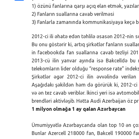
Share
1) özünü fanlarına qarşı açıq elan etmək, yazıla
2) Fanların suallarına cavab verilməsi
3) Fanlarla zamanında kommunikasiyaya keçə b
2012-ci ili əhatə edən təhlilə əsasən 2012-nin 
Bu onu göstərir ki, artıq şirkətlər fanların sua
in facebookda fan suallarına cavab tezliyi 20
2013-cü ilin yanvar ayında isə Bakcelldə b
telekomların lider olduğu “response rate” indeksi
Şirkətlər əgər 2012-ci ilin əvvəlində verilə
Aşağıdakı şəkildən həm də görürük ki, 2012-ci 
və ən tez cavab veriblər. İkinci yeri isə avtomo
brendləri aktivləşib. Hətta Audi Azerbaijan öz p
1 milyon olmağa 1 ay qalan Azərbaycan
Ümumiyyətlə Azərbaycanda olan top 10 ən çox fa
Bunlar Azercell 218000 fan, Bakcell 190000 fa