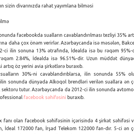
rın sizin divarınızda rahat yayımlana bilməsi
ilmə
sonunda facebookda sualların cavablandırılması tezliyi 35% art
llarına daha çox önəm verirlər. Azərbaycanda isə məsələn, Bakce
12-ci ilin sonuna 13% ətrafında, İdealda isə bu rəqəm 95%-d
u rəqəm 2.84%, İdealda isə 96.51%-dir. Uzun müddət dünya
 artıq öz yerini avia şirkətlərə buraxıb.
n sualların 30%-ni cavablandırıblarsa, ilin sonunda 55% ol
ilin sonunda dünyada Alkoqol brendləri verilən suallara ən 
bil sektoru tutur. Azərbaycanda da 2012-ci ilin sonunda avtomo
rofessional
facebook səhifəsini
buraxıb.
nı olan facebook səhifəsinin içərisində 4 şirkət səhifəsi v
n, İdeal 172000 fan, İrşad Telekom 122000 fan-dır. 5-ci ən 