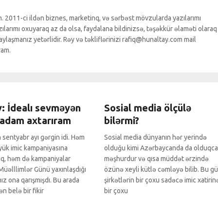
. 2011-ci ildən biznes, marketinq, və sərbəst mövzularda yazılarımı
larımı oxuyaraq az da olsa, faydalana bildinizsə, təşəkkür əlaməti olaraq
ylaşmanız yetərlidir. Rəy və təkliflərinizi rafiq@hunaltay.com mail
ram.
Media
0 Comments
Sosial Media
0 Comments
v: İdealı sevməyən
Sosial media ölçülə
 adam axtarıram
bilərmi?
n sentyabr ayı gərgin idi. Həm
Sosial media dünyanın hər yerində
yük imic kampaniyasına
olduğu kimi Azərbaycanda da olduqca
dıq, həm də kampaniyalar
məşhurdur və qısa müddət ərzində
 Müəlllimlər Günü yaxınlaşdığı
özünə xeyli kütlə cəmləyə bilib. Bu g
ız ona qarışmışdı. Bu arada
şirkətlərin bir çoxu sadəcə imic xatirin
n belə bir fikir
bir çoxu