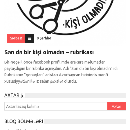
Sərbəst
0 Şərhlər
Sən də bir kişi olmadın – rubrikası
Bir-neçə il öncə facebook profilimdə ara-sıra məlumatlar
paylaşdığım bir rubrika açmışdım. Adı “Sən də bir kişi olmadın” idi.
Rubrikanın “qonaqları” adətən Azərbaycan tarixində mənfi
xüsusiyyətləri ilə iz salan şəxslər olurdu.
AXTARIŞ
BLOQ BÖLMƏLƏRI