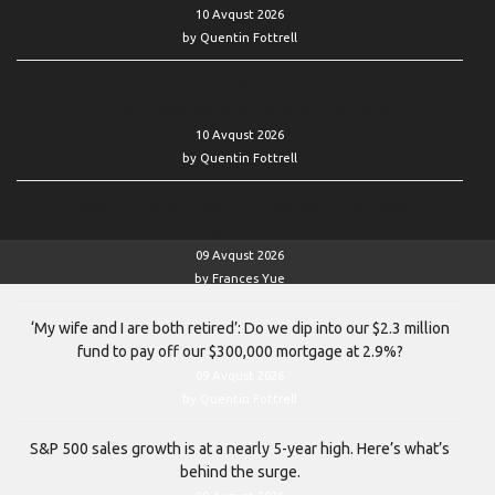
10 Avqust 2026
by Quentin Fottrell
If I marry my girlfriend, 67, will she lose her Supplemental
Security Income and divorced spouse benefits?
10 Avqust 2026
by Quentin Fottrell
The number of stocks beating the S&P 500 is the highest in 4
years. Why that number should rise.
09 Avqust 2026
by Frances Yue
‘My wife and I are both retired’: Do we dip into our $2.3 million
fund to pay off our $300,000 mortgage at 2.9%?
09 Avqust 2026
by Quentin Fottrell
S&P 500 sales growth is at a nearly 5-year high. Here’s what’s
behind the surge.