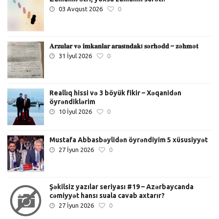
03 Avqust 2026
0
𝐀𝐫𝐳𝐮𝐥𝐚𝐫 𝐯ə 𝐢𝐦𝐤𝐚𝐧𝐥𝐚𝐫 𝐚𝐫𝐚𝐬ı𝐧𝐝𝐚𝐤ı 𝐬ə𝐫𝐡ə𝐝𝐝 – 𝐳ə𝐡𝐦ə𝐭
31 İyul 2026
0
Reallıq hissi və 3 böyük fikir – Xəqanidən
öyrəndiklərim
10 İyul 2026
0
Mustafa Abbasbəylidən öyrəndiyim 5 xüsusiyyət
27 İyun 2026
0
Şəkilsiz yazılar seriyası #19 – Azərbaycanda
cəmiyyət hansı suala cavab axtarır?
27 İyun 2026
0