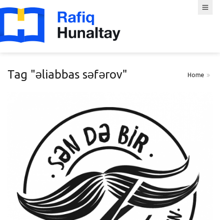
Tag "əliabbas səfərov"
Home