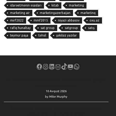
idarəetmənin əsasları
kitab
marketing
marketing air
marketingazerbaijan
marketinq
mirf2022
mmf2015
niyazi abbasov
oxu.az
rafiq hunaltay
sat group
satgroup
satış
teymur paşa
təhsil
şəkilsiz yazılar
Facebook
Instagram
LinkedIn
Mail
TikTok
YouTube
WhatsApp
U.S. stock futures flat as investors await inflation data, grapple
with more Iran uncertainty
10 Avqust 2026
by Mike Murphy
‘I’m easing into retirement’: I’m getting an $80,000 pension
payout. Where can I invest it safely?