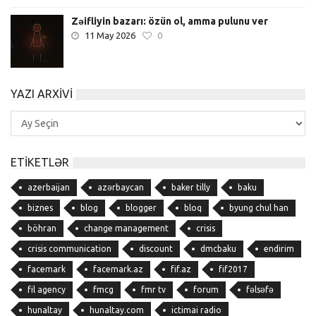
Zəifliyin bazarı: özün ol, amma pulunu ver
11 May 2026
0
YAZI ARXIVI
Yazı
Arxivi
ETIKETLƏR
azerbaijan
azərbaycan
baker tilly
baku
biznes
blog
blogger
bloq
byung chul han
böhran
change management
crisis
crisis communication
discount
dmcbaku
endirim
facemark
facemark.az
fif.az
fif2017
fil agency
fmcg
fmr tv
forum
fəlsəfə
hunaltay
hunaltay.com
ictimai radio