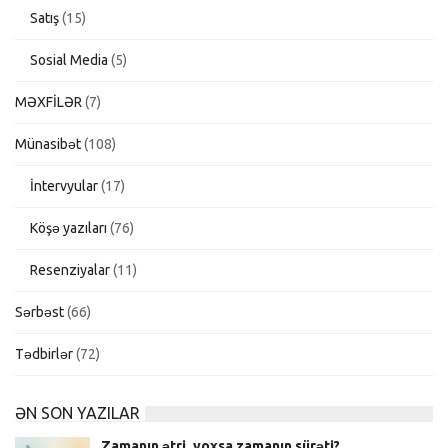
Satış
(15)
Sosial Media
(5)
MƏXFİLƏR
(7)
Münasibət
(108)
İntervyular
(17)
Köşə yazıları
(76)
Resenziyalar
(11)
Sərbəst
(66)
Tədbirlər
(72)
ƏN SON YAZILAR
Zamanın ətri, yoxsa zamanın sürəti?