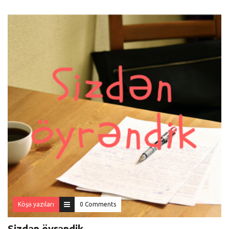
Köşə yazıları
0 Comments
Sizdən öyrəndik