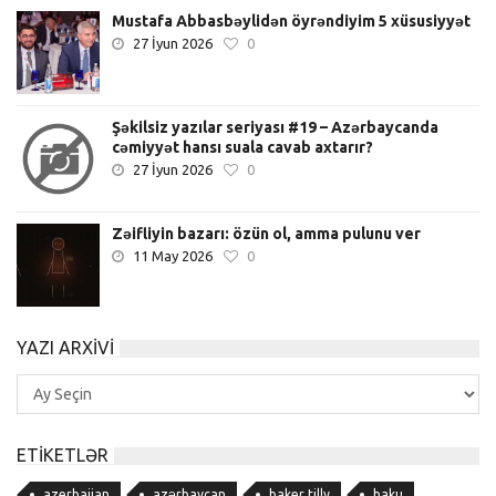
Mustafa Abbasbəylidən öyrəndiyim 5 xüsusiyyət
27 İyun 2026
0
Şəkilsiz yazılar seriyası #19 – Azərbaycanda
cəmiyyət hansı suala cavab axtarır?
27 İyun 2026
0
Zəifliyin bazarı: özün ol, amma pulunu ver
11 May 2026
0
YAZI ARXIVI
Yazı
Arxivi
ETIKETLƏR
azerbaijan
azərbaycan
baker tilly
baku