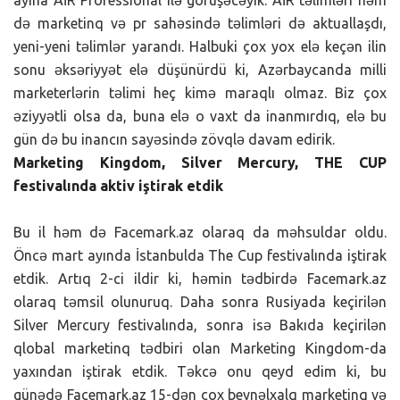
də marketinq və pr sahəsində təlimləri də aktuallaşdı,
yeni-yeni təlimlər yarandı. Halbuki çox yox elə keçən ilin
sonu əksəriyyət elə düşünürdü ki, Azərbaycanda milli
marketerlərin təlimi heç kimə maraqlı olmaz. Biz çox
əziyyətli olsa da, buna elə o vaxt da inanmırdıq, elə bu
gün də bu inancın sayəsində zövqlə davam edirik.
Marketing Kingdom, Silver Mercury, THE CUP
festivalında aktiv iştirak etdik
Bu il həm də Facemark.az olaraq da məhsuldar oldu.
Öncə mart ayında İstanbulda The Cup festivalında iştirak
etdik. Artıq 2-ci ildir ki, həmin tədbirdə Facemark.az
olaraq təmsil olunuruq. Daha sonra Rusiyada keçirilən
Silver Mercury festivalında, sonra isə Bakıda keçirilən
qlobal marketinq tədbiri olan Marketing Kingdom-da
yaxından iştirak etdik. Təkcə onu qeyd edim ki, bu
günədə Facemark.az 15-dən çox beynəlxalq marketinq və