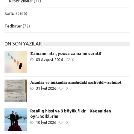
Resenziyalar
(11)
Sərbəst
(66)
Tədbirlər
(72)
ƏN SON YAZILAR
Zamanın ətri, yoxsa zamanın sürəti?
03 Avqust 2026
0
𝐀𝐫𝐳𝐮𝐥𝐚𝐫 𝐯ə 𝐢𝐦𝐤𝐚𝐧𝐥𝐚𝐫 𝐚𝐫𝐚𝐬ı𝐧𝐝𝐚𝐤ı 𝐬ə𝐫𝐡ə𝐝𝐝 – 𝐳ə𝐡𝐦ə𝐭
31 İyul 2026
0
Reallıq hissi və 3 böyük fikir – Xəqanidən
öyrəndiklərim
10 İyul 2026
0