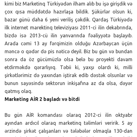
kimi biz Marketinq Türkiyədən ilham alıb bu işə girişdik və
çox qısa müddətdə hazırlaşa bildik. Şükürlər olsun ki,
bazar günü daha 6 yeni veriliş çəkdik. Qardaş Türkiyədə
ilk internet marektinq televiziyası 2011-ci ilin dekabrında,
bizdə isə 2013-cü ilin yanvarında fəaliyyətə başlayıb.
Arada cəmi 13 ay fərqimizin olduğu Azərbaycan üçün
məncə o qədər də pis nəticə deyil. Biz bu gün və bundan
sonra da öz gücümüzlə olsa belə bu proyekti davam
etdirməkdə qərarlıyıq. Təbii ki, yaxşı olardı ki, milli
şirkətlərimiz də yaxından iştirak edib dəstək olsunlar və
bunun sayəsində sektorun inkişafına az da olsa, dəyər
qatmış olaq.
Marketing AİR 2 başladı və bitdi
Bu gün AİR komandası olaraq 2012-ci ilin oktyabr
ayından ardıcıl olaraq marketinq təlimləri veririk. 5 ay
ərzində şirkət çalışanları və tələbələr olmaqla 130-dan