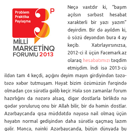
Neçə vaxtdır ki, “başım
açılsın sərbəst hesabat
xarakterli bir yazı yazım”
deyirdim. Bir də ayıldım ki,
ö sözü deyəndən bura 4 ay
keçib. Xatırlayırsınızsa,
2012-ci il üçün Facemark.az
olaraq
hesabatımızı
təqdim
etmişdim. İndi isə 2013-cü
ildən tam 4 keçdi, açığını deyim mayın girdiyindən təzə-
təzə xəbər tutmuşam. Həyat bizim özümüzün fərqində
olmadan çox sürətlə gəlib keçir. Hələ son zamanlar forum
hazırlığını da nəzərə alsaq, digər dostlarla birlikdə nə
qədər yoruluruq onu bir Allah bilir, bir də həmin dostlar.
Azərbaycanda qısa müddətdə nəyəsə nail olmaq üçün
həyatın normal gedişindən daha sürətlə qaçmaq lazım
gəlir. Məncə, nəinki Azərbaycanda, bütün dünyada bu