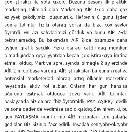
çox iştirakçı ilə yola çıxdıq. Düzünü desəm ilk praktiki
marketinq təlimləri olan Marketing AİR 1-də daha çox
əziyyət çəkdiyimizi düşünürük. Həftənin 6 günü işdən
sonra təlimlər fiziki olaraq yorsa da bizə çox şeylər
öyrətdi. Ən azı səhvlərimizi gördük və bunu AİR 2-də
təkrarlamadıq. Bu baxımdan AİR 2-də özümüzə daha
uyğun qrafik seçdik. Fiziki olaraq çatdırmaq mümkün
olmadığından qeydiyyatdan keçən çox iştirakçıya imtina
etməli olduq. Mart və aprel ayında olmaqla 2 ay ərzində
AİR 2-ni də başa vurduq. AİR iştirakçıları bu günün real və
potensial marketerləri olaraq artıq ölkənin marketinq
həyatında aktiv rol alıblar. Onların hər gün hansısa
uğurunu eşitmək olduqca zövq verir. AİR təlimləri
başlayanda biz onlara “biz öyrətmirik, PAYLAŞIRIQ” dedik
və sona qədər də vədimizə sadiq qaldıq. Sevinirəm ki, bu
gün PAYLAŞMA məntiqi ilə AİR məzunları çox qabağa
gediblər. Biz Sizinlə fəxr edirik. İnşallah sentyabr-oktyabr
ayına AİR Professional ilə görüşəcəyik. AİR təlimləri həm