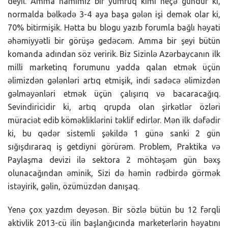
deyil. Amma hamımız bir yumruq kimi neçə gündür ki,
normalda bəlkədə 3-4 aya başa gələn işi demək olar ki,
70% bitirmişik. Hətta bu blogu yazıb forumla bağlı həyati
əhəmiyyətli bir görüşə gedəcəm. Amma bir şeyi bütün
komanda adından söz veririk. Biz Sizinlə Azərbaycanın ilk
milli marketinq forumunu yadda qalan etmək üçün
əlimizdən gələnləri artıq etmişik, indi sadəcə əlimizdən
gəlməyənləri etmək üçün çalışırıq və bacaracağıq.
Sevindiricidir ki, artıq qrupda olan şirkətlər özləri
müraciət edib köməkliklərini təklif edirlər. Mən ilk dəfədir
ki, bu qədər sistemli şəkildə 1 günə sanki 2 gün
sığışdıraraq iş getdiyni görürəm. Problem, Praktika və
Paylaşma devizi ilə sektora 2 möhtəşəm gün bəxş
olunacağından əminik, Sizi də həmin rədbirdə görmək
istəyirik, gəlin, özümüzdən danışaq.
Yenə çox yazdım deyəsən. Bir sözlə bütün bu 12 fərqli
aktivlik 2013-cü ilin başlanğıcında marketerlərin həyatını