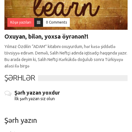
Köşə yazıları
0 Comments
Oxuyan, bilən, yoxsa öyrənən?!
Yılmaz Özdilin “ADAM” kitabını oxuyurdum, hər kəsə şiddətlə
tövsiyyə edirəm. Deməli, Salih Neftçi adında iqtisadçı haqqında yazır.
Bu arada deyim ki, Salih Neftçi Kərkükdə doğulub sonra Türkiyəyə
ailəsi ilə birgə
ŞƏRHLƏR
Şərh yazan yoxdur
İlk şərh yazan siz olun
Şərh yazın