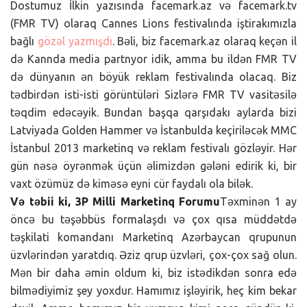
Dostumuz İlkin yazısında facemark.az və facemark.tv
(FMR TV) olaraq Cannes Lions festivalında iştirakımızla
bağlı
gözəl yazmışdı
. Bəli, biz facemark.az olaraq keçən il
də Kannda media partnyor idik, amma bu ildən FMR TV
də dünyanın ən böyük reklam festivalında olacaq. Biz
tədbirdən isti-isti görüntüləri Sizlərə FMR TV vasitəsilə
təqdim edəcəyik. Bundan başqa qarşıdakı aylarda bizi
Latviyada Golden Hammer və İstanbulda keçiriləcək MMC
İstanbul 2013 marketinq və reklam festivalı gözləyir. Hər
gün nəsə öyrənmək üçün əlimizdən gələni edirik ki, bir
vaxt özümüz də kiməsə eyni cür faydalı ola bilək.
Və təbii ki, 3P Milli Marketinq Forumu
Təxminən 1 ay
öncə bu təşəbbüs formalaşdı və çox qısa müddətdə
təşkilati komandanı Marketinq Azərbaycan qrupunun
üzvlərindən yaratdıq. Əziz qrup üzvləri, çox-çox sağ olun.
Mən bir daha əmin oldum ki, biz istədikdən sonra edə
bilmədiyimiz şey yoxdur. Hamımız işləyirik, heç kim bekar