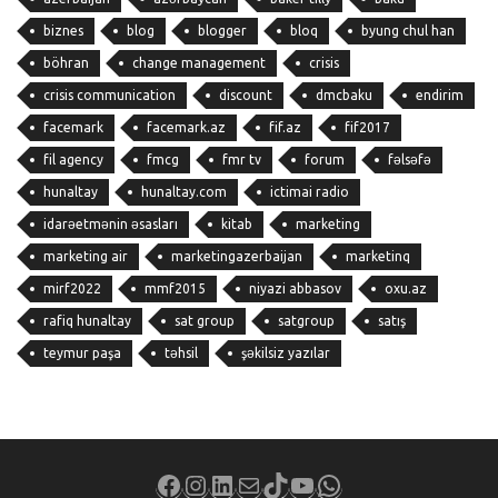
biznes
blog
blogger
bloq
byung chul han
böhran
change management
crisis
crisis communication
discount
dmcbaku
endirim
facemark
facemark.az
fif.az
fif2017
fil agency
fmcg
fmr tv
forum
fəlsəfə
hunaltay
hunaltay.com
ictimai radio
idarəetmənin əsasları
kitab
marketing
marketing air
marketingazerbaijan
marketinq
mirf2022
mmf2015
niyazi abbasov
oxu.az
rafiq hunaltay
sat group
satgroup
satış
teymur paşa
təhsil
şəkilsiz yazılar
Facebook
Instagram
LinkedIn
Mail
TikTok
YouTube
WhatsApp