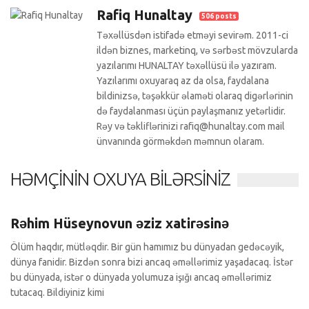
Rafiq Hunaltay
506 posts
Təxəllüsdən istifadə etməyi sevirəm. 2011-ci
ildən biznes, marketinq, və sərbəst mövzularda
yazılarımı HUNALTAY təxəllüsü ilə yazıram.
Yazılarımı oxuyaraq az da olsa, faydalana
bildinizsə, təşəkkür əlaməti olaraq digərlərinin
də faydalanması üçün paylaşmanız yetərlidir.
Rəy və təkliflərinizi rafiq@hunaltay.com mail
ünvanında görməkdən məmnun olaram.
HƏMÇININ OXUYA BILƏRSINIZ
Köşə yazıları
0 Comments
Rəhim Hüseynovun əziz xatirəsinə
Ölüm haqdır, mütləqdir. Bir gün hamımız bu dünyadan gedəcəyik,
dünya fanidir. Bizdən sonra bizi ancaq əməllərimiz yaşadacaq. İstər
bu dünyada, istər o dünyada yolumuza işığı ancaq əməllərimiz
tutacaq. Bildiyiniz kimi