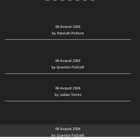
AppLovin’s AI stumbles send the stock sliding toward its worst
day in over a year
06 Avqust 2026
by Hannah Pedone
Social Security’s funding crisis is the elephant in the room. But
don’t ignore the mouse.
06 Avqust 2026
by Quentin Fottrell
The trade-off of graduating college early: No debt, but no job?
06 Avqust 2026
by Julian Torres
‘Her bank accounts were stripped bare by Medicaid’: My late
friend had $20,000 in credit-card debt. Will her life insurance pay
for it?
06 Avqust 2026
by Quentin Fottrell