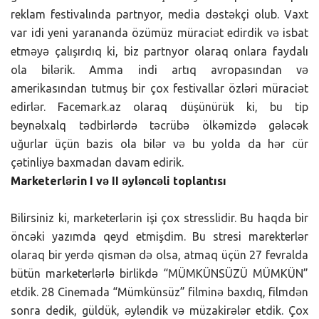
reklam festivalında partnyor, media dəstəkçi olub. Vaxt
var idi yeni yarananda özümüz müraciət edirdik və isbat
etməyə çalışırdıq ki, biz partnyor olaraq onlara faydalı
ola bilərik. Amma indi artıq avropasından və
amerikasından tutmuş bir çox festivallar özləri müraciət
edirlər. Facemark.az olaraq düşünürük ki, bu tip
beynəlxalq tədbirlərdə təcrübə ölkəmizdə gələcək
uğurlar üçün bazis ola bilər və bu yolda da hər cür
çətinliyə baxmadan davam edirik.
Marketerlərin I və II əyləncəli toplantısı
Bilirsiniz ki, marketerlərin işi çox stresslidir. Bu haqda bir
öncəki yazımda qeyd etmişdim. Bu stresi marekterlər
olaraq bir yerdə qismən də olsa, atmaq üçün 27 fevralda
bütün marketerlərlə birlikdə “MÜMKÜNSÜZÜ MÜMKÜN”
etdik. 28 Cinemada “Mümkünsüz” filminə baxdıq, filmdən
sonra dedik, güldük, əyləndik və müzakirələr etdik. Çox