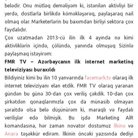
belədir. Onu mütləq deməliyəm ki, istənilən aktivliyi bir
yerdə, dostlarla birlikdə köməkləşərəq, paylaşaraq nail
olmaq olar. Marketerlərin bu baxımdan birliyi sektora çox
faydalıdır.
Çox uzatmadan 2013-cü ilin ilk 4 ayında nə kimi
aktivliklərin içində, çölündə, yanında olmuşuq Sizinlə
paylaşmaq istəyirəm:
FMR TV – Azərbaycanın ilk internet marketinq
televiziyası buraxıldı
Bildiyiniz kimi bu ilin 10 yanvarında
facemark.tv
olaraq ilk
internet televiziyanı elan etdik. FMR TV olaraq yaranan
gündən bu günə 30-dan çox veriliş çəkdik. 10-dan çox
şirkətdən qonaqlarımızla çox da münasib olmayan
şəraitdə olsa belə düşünürəm ki, maraqlı və faydalı
verilişlər edə bilmişik. Bu işdə Marketing AİR
komandasına, hər zaman novator dostumuz
İlkinə
və
Anara
təşəkkür edirəm. İlkinin öncəki yazısında dediyi