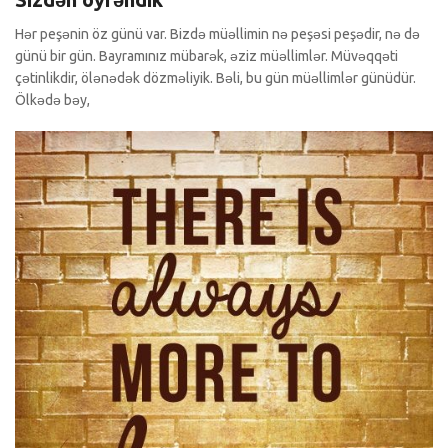
Hər peşənin öz günü var. Bizdə müəllimin nə peşəsi peşədir, nə də
günü bir gün. Bayramınız mübarək, əziz müəllimlər. Müvəqqəti
çətinlikdir, ölənədək dözməliyik. Bəli, bu gün müəllimlər günüdür.
Ölkədə bəy,