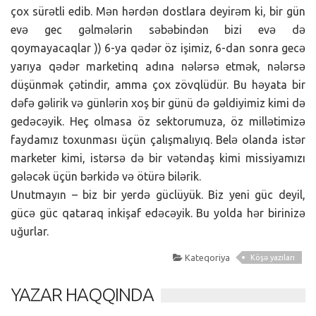
çox sürətli edib. Mən hərdən dostlara deyirəm ki, bir gün
evə gec gəlmələrin səbəbindən bizi evə də
qoymayacaqlar )) 6-ya qədər öz işimiz, 6-dan sonra gecə
yarıya qədər marketinq adına nələrsə etmək, nələrsə
düşünmək çətindir, amma çox zövqlüdür. Bu həyata bir
dəfə gəlirik və günlərin xoş bir günü də gəldiyimiz kimi də
gedəcəyik. Heç olmasa öz sektorumuza, öz millətimizə
faydamız toxunması üçün çalışmalıyıq. Belə olanda istər
marketer kimi, istərsə də bir vətəndaş kimi missiyamızı
gələcək üçün bərkidə və ötürə bilərik.
Unutmayın – biz bir yerdə güclüyük. Biz yeni güc deyil,
gücə güc qataraq inkişaf edəcəyik. Bu yolda hər birinizə
uğurlar.
Kateqoriya
Köşə yazıları
YAZAR HAQQINDA