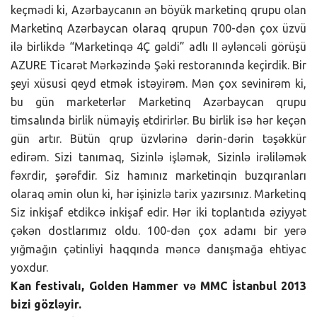
keçmədi ki, Azərbaycanın ən böyük marketinq qrupu olan
Marketinq Azərbaycan olaraq qrupun 700-dən çox üzvü
ilə birlikdə “Marketinqə 4Ç gəldi” adlı II əyləncəli görüşü
AZURE Ticarət Mərkəzində Şəki restoranında keçirdik. Bir
şeyi xüsusi qeyd etmək istəyirəm. Mən çox sevinirəm ki,
bu gün marketerlər Marketinq Azərbaycan qrupu
timsalında birlik nümayiş etdirirlər. Bu birlik isə hər keçən
gün artır. Bütün qrup üzvlərinə dərin-dərin təşəkkür
edirəm. Sizi tanımaq, Sizinlə işləmək, Sizinlə irəliləmək
fəxrdir, şərəfdir. Siz hamınız marketinqin buzqıranları
olaraq əmin olun ki, hər işinizlə tarix yazırsınız. Marketinq
Siz inkişaf etdikcə inkişaf edir. Hər iki toplantıda əziyyət
çəkən dostlarımız oldu. 100-dən çox adamı bir yerə
yığmağın çətinliyi haqqında məncə danışmağa ehtiyac
yoxdur.
Kan festivalı, Golden Hammer və MMC İstanbul 2013
bizi gözləyir.