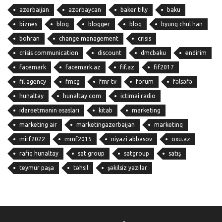
azerbaijan
azərbaycan
baker tilly
baku
biznes
blog
blogger
bloq
byung chul han
böhran
change management
crisis
crisis communication
discount
dmcbaku
endirim
facemark
facemark.az
fif.az
fif2017
fil agency
fmcg
fmr tv
forum
fəlsəfə
hunaltay
hunaltay.com
ictimai radio
idarəetmənin əsasları
kitab
marketing
marketing air
marketingazerbaijan
marketinq
mirf2022
mmf2015
niyazi abbasov
oxu.az
rafiq hunaltay
sat group
satgroup
satış
teymur paşa
təhsil
şəkilsiz yazılar