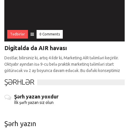
Tədbirlər
0 Comments
Digitalda da AIR havası
Dostlar, bilirsiniz ki, artıq 4 ildir ki, Marketing AİR təlimləri keçirilir.
Oktyabr ayından isə 9-cu belə praktik marketinq təlimləri start
götürəcək və 2 ay boyunca davam edəcək. Bu dəfəki konseptimiz
ŞƏRHLƏR
Şərh yazan yoxdur
İlk şərh yazan siz olun
Şərh yazın