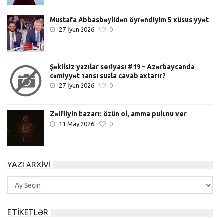
Mustafa Abbasbəylidən öyrəndiyim 5 xüsusiyyət
27 İyun 2026
0
Şəkilsiz yazılar seriyası #19 – Azərbaycanda
cəmiyyət hansı suala cavab axtarır?
27 İyun 2026
0
Zəifliyin bazarı: özün ol, amma pulunu ver
11 May 2026
0
YAZI ARXIVI
Yazı
Arxivi
ETIKETLƏR