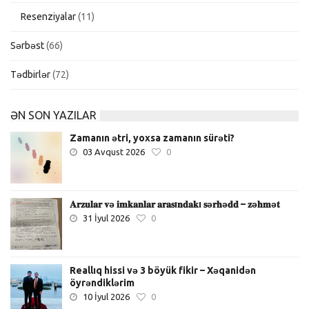
Resenziyalar
(11)
Sərbəst
(66)
Tədbirlər
(72)
ƏN SON YAZILAR
Zamanın ətri, yoxsa zamanın sürəti?
03 Avqust 2026
0
𝐀𝐫𝐳𝐮𝐥𝐚𝐫 𝐯ə 𝐢𝐦𝐤𝐚𝐧𝐥𝐚𝐫 𝐚𝐫𝐚𝐬ı𝐧𝐝𝐚𝐤ı 𝐬ə𝐫𝐡ə𝐝𝐝 – 𝐳ə𝐡𝐦ə𝐭
31 İyul 2026
0
Reallıq hissi və 3 böyük fikir – Xəqanidən
öyrəndiklərim
10 İyul 2026
0