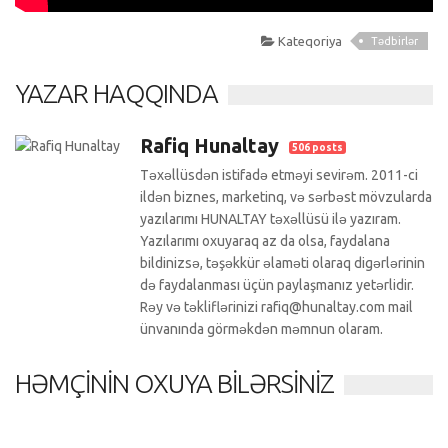
Kateqoriya
Tədbirlər
YAZAR HAQQINDA
Rafiq Hunaltay
506 posts
Təxəllüsdən istifadə etməyi sevirəm. 2011-ci
ildən biznes, marketinq, və sərbəst mövzularda
yazılarımı HUNALTAY təxəllüsü ilə yazıram.
Yazılarımı oxuyaraq az da olsa, faydalana
bildinizsə, təşəkkür əlaməti olaraq digərlərinin
də faydalanması üçün paylaşmanız yetərlidir.
Rəy və təkliflərinizi rafiq@hunaltay.com mail
ünvanında görməkdən məmnun olaram.
HƏMÇININ OXUYA BILƏRSINIZ