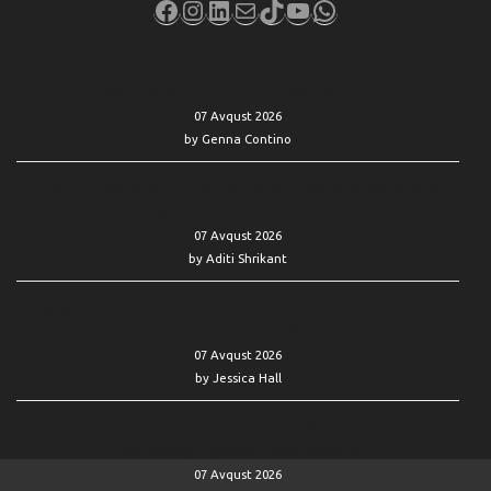
Facebook
Instagram
LinkedIn
Mail
TikTok
YouTube
WhatsApp
Here’s when Elon Musk’s Starlink internet is worth the steep
monthly price — and $350 startup cost
07 Avqust 2026
by Genna Contino
I’m an unemployed software developer who is skeptical of AI.
Can I still find a job in tech?
07 Avqust 2026
by Aditi Shrikant
If target date funds aren’t risky enough, Americans could miss
out on retirement savings — especially as they live longer
07 Avqust 2026
by Jessica Hall
SpaceX’s stock is having one of its best days ever — with the
first lockup expiration now behind it
07 Avqust 2026