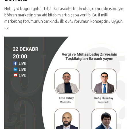
Nəhayət bugün gəldi. 1 ildir ki, fasilələrlə də olsa, üzərində işlədiyim
böhran marketinqinə aid kitabım artıq çapa verilib. Bu il milli
marketinq forumunun tarixində ilk dəfə forumun konseptinə uyğun
öz