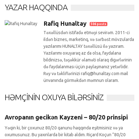
YAZAR HAQQINDA
Rafiq Hunaltay
506 posts
Təxəllüsdən istifadə etməyi sevirəm. 2011-ci
ildən biznes, marketinq, və sərbəst mövzularda
yazılarımı HUNALTAY təxəllüsü ilə yazıram.
Yazılarımı oxuyaraq az da olsa, faydalana
bildinizsə, təşəkkür əlaməti olaraq digərlərinin
də faydalanması üçün paylaşmanız yetərlidir.
Rəy və təkliflərinizi rafiq@hunaltay.com mail
ünvanında görməkdən məmnun olaram.
HƏMÇININ OXUYA BILƏRSINIZ
Biznes
0 Comments
Avropanın gecikən Kayzeni – 80/20 prinsipi
Yəqin ki, bir çoxunuz 80/20 qanunu haqqında eşitmisiniz və ya
oxumusunuz. Bu yaxınlarda bir kitab aldım. Riçard Koçun “80/20