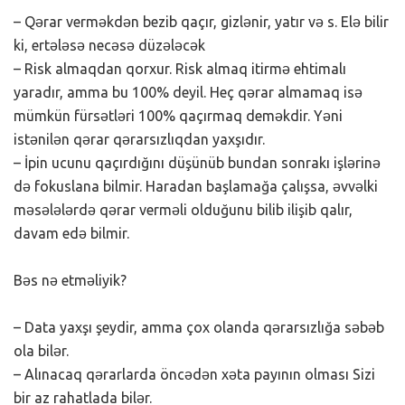
– Qərar verməkdən bezib qaçır, gizlənir, yatır və s. Elə bilir
ki, ertələsə necəsə düzələcək
– Risk almaqdan qorxur. Risk almaq itirmə ehtimalı
yaradır, amma bu 100% deyil. Heç qərar almamaq isə
mümkün fürsətləri 100% qaçırmaq deməkdir. Yəni
istənilən qərar qərarsızlıqdan yaxşıdır.
– İpin ucunu qaçırdığını düşünüb bundan sonrakı işlərinə
də fokuslana bilmir. Haradan başlamağa çalışsa, əvvəlki
məsələlərdə qərar verməli olduğunu bilib ilişib qalır,
davam edə bilmir.
Bəs nə etməliyik?
– Data yaxşı şeydir, amma çox olanda qərarsızlığa səbəb
ola bilər.
– Alınacaq qərarlarda öncədən xəta payının olması Sizi
bir az rahatlada bilər.