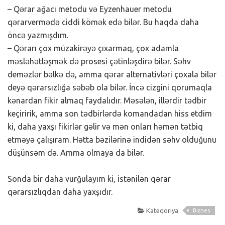
– Qərar ağacı metodu və Eyzenhauer metodu
qərarvermədə ciddi kömək edə bilər. Bu haqda daha
öncə yazmışdım.
– Qərarı çox müzakirəyə çıxarmaq, çox adamla
məsləhətləşmək də prosesi çətinləşdirə bilər. Səhv
deməzlər bəlkə də, amma qərar alternativləri çoxala bilər
deyə qərarsızlığa səbəb ola bilər. İncə cizgini qorumaqla
kənardan fikir almaq faydalıdır. Məsələn, illərdir tədbir
keçiririk, amma son tədbirlərdə komandadan hiss etdim
ki, daha yaxşı fikirlər gəlir və mən onları həmən tətbiq
etməyə çalışıram. Hətta bəzilərinə indidən səhv olduğunu
düşünsəm də. Amma olmaya da bilər.
Sonda bir daha vurğulayım ki, istənilən qərar
qərarsızlıqdan daha yaxşıdır.
Kateqoriya
Biznes