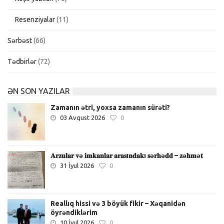
Resenziyalar
(11)
Sərbəst
(66)
Tədbirlər
(72)
ƏN SON YAZILAR
Zamanın ətri, yoxsa zamanın sürəti?
03 Avqust 2026
0
𝐀𝐫𝐳𝐮𝐥𝐚𝐫 𝐯ə 𝐢𝐦𝐤𝐚𝐧𝐥𝐚𝐫 𝐚𝐫𝐚𝐬ı𝐧𝐝𝐚𝐤ı 𝐬ə𝐫𝐡ə𝐝𝐝 – 𝐳ə𝐡𝐦ə𝐭
31 İyul 2026
0
Reallıq hissi və 3 böyük fikir – Xəqanidən
öyrəndiklərim
10 İyul 2026
0