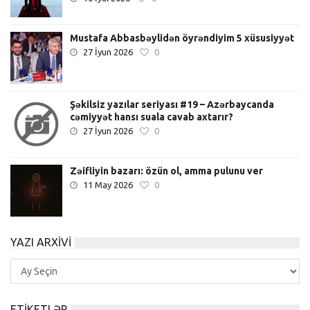
Mustafa Abbasbəylidən öyrəndiyim 5 xüsusiyyət
27 İyun 2026
0
Şəkilsiz yazılar seriyası #19 – Azərbaycanda
cəmiyyət hansı suala cavab axtarır?
27 İyun 2026
0
Zəifliyin bazarı: özün ol, amma pulunu ver
11 May 2026
0
YAZI ARXIVI
Yazı
Arxivi
ETIKETLƏR