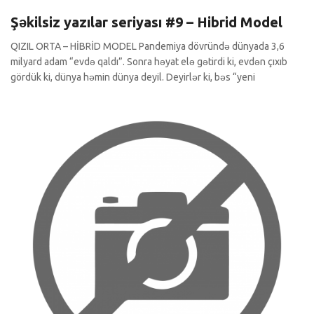
Şəkilsiz yazılar seriyası #9 – Hibrid Model
QIZIL ORTA – HİBRİD MODEL Pandemiya dövründə dünyada 3,6
milyard adam “evdə qaldı”. Sonra həyat elə gətirdi ki, evdən çıxıb
gördük ki, dünya həmin dünya deyil. Deyirlər ki, bəs “yeni