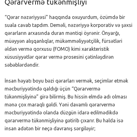
Qərarvermə tükənmişliyi
“Qərar nəzəriyyəsi” haqqında oxuyurdum, özümdə bir
suala cavab tapdım. Deməli, nəzəriyyə korporativ və şəxsi
qərarların arxasında duran məntiqi öyrənir. Önyarğı,
müəyyən alışqanlıqlar, mükəmməliyyətçilik, fürsətləri
əldən vermə qorxusu (FOMO) kimi xarakteristik
xüsusiyyətlər qərar vermə prosesini çətinləşdirən
səbəblərdəndir.
İnsan həyatı boyu bəzi qərarları vermək, seçimlər etmək
məcburiyyətində qaldığı üçün “Qərarvermə
tükənmişliyinə” girə bilirmiş. Bu hissin elmdə adı olması
mənə çox maraqlı gəldi. Yəni davamlı qərarvermə
məcburiyyətində olanda düzgün idarə edilmədikdə
qərarvermə tükənmişliyinə gətirib çıxarır. Bu halda isə
insan adətən bir neçə davranış sərgiləyir;