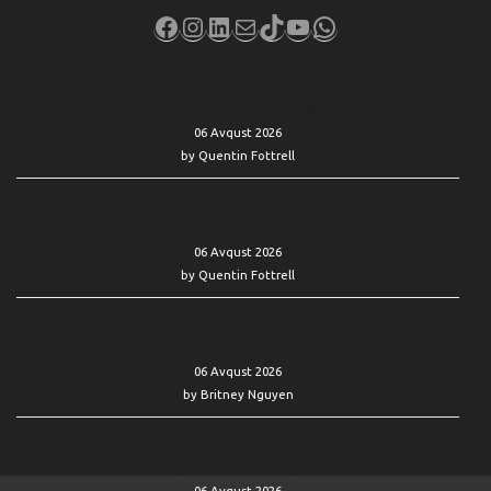
Facebook
Instagram
LinkedIn
Mail
TikTok
YouTube
WhatsApp
I got two email invitations from friends. Is this a phishing scam —
or am I suddenly popular?
06 Avqust 2026
by Quentin Fottrell
‘I don’t wish to be cold-hearted’: My elderly relative can no
longer care for himself. Am I wrong to leave his care to the state?
06 Avqust 2026
by Quentin Fottrell
Sandisk’s stock falls as the company’s forecast doesn’t live up to
high expectations
06 Avqust 2026
by Britney Nguyen
Block slashed 40% of its workforce for AI — and its earnings
suggest that’s paying off
06 Avqust 2026