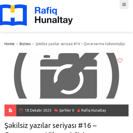
Home
Biznes
Şəkilsiz yazılar seriyası #16 – Qərarvermə tükənmişliyi
18 Dekabr 2025
Şərhlər 0
Rafiq Hunaltay
Şəkilsiz yazılar seriyası #16 –