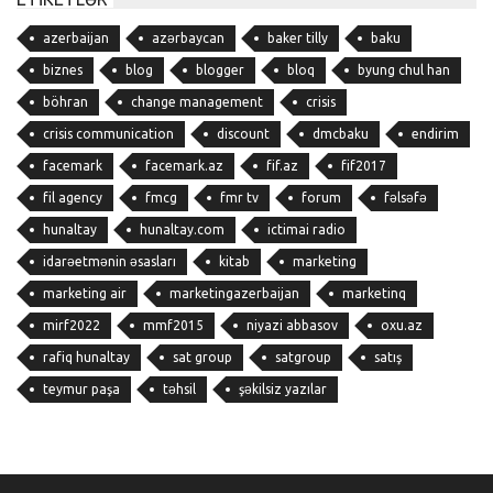
azerbaijan
azərbaycan
baker tilly
baku
biznes
blog
blogger
bloq
byung chul han
böhran
change management
crisis
crisis communication
discount
dmcbaku
endirim
facemark
facemark.az
fif.az
fif2017
fil agency
fmcg
fmr tv
forum
fəlsəfə
hunaltay
hunaltay.com
ictimai radio
idarəetmənin əsasları
kitab
marketing
marketing air
marketingazerbaijan
marketinq
mirf2022
mmf2015
niyazi abbasov
oxu.az
rafiq hunaltay
sat group
satgroup
satış
teymur paşa
təhsil
şəkilsiz yazılar