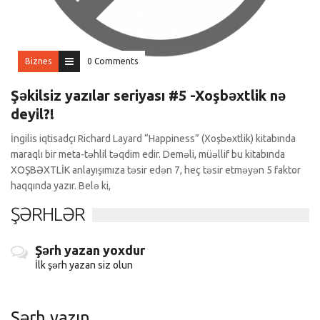
Biznes
0 Comments
Şəkilsiz yazılar seriyası #5 -Xoşbəxtlik nə
deyil?!
İngilis iqtisadçı Richard Layard “Happiness” (Xoşbəxtlik) kitabında
maraqlı bir meta-təhlil təqdim edir. Deməli, müəllif bu kitabında
XOŞBƏXTLİK anlayışımıza təsir edən 7, heç təsir etməyən 5 faktor
haqqında yazır. Belə ki,
ŞƏRHLƏR
Şərh yazan yoxdur
İlk şərh yazan siz olun
Şərh yazın